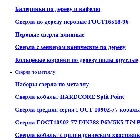
Балеринки по дереву и кафелю
Сверла по дереву перовые ГОСТ16518-96
Перовые сверла длинные
Сверла с зенкером конические по дереву
Кольцевые коронки по дереву пилы круглые
Сверла по металлу
Наборы сверла по металлу
Сверла кобальт HARDCORE Split Point
Сверла средняя серия ГОСТ 10902-77 кобаль
Сверла ГОСТ10902-77 DIN388 Р6М5К5 Ti
Сверла кобальт с цилиндрическим хвостовико