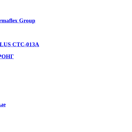
rmaflex Group
 PLUS СТС-013А
ТРОНГ
ые