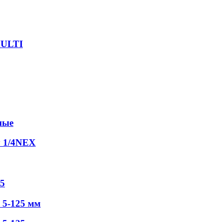
MULTI
ные
у 1/4NEX
5
5-125 мм