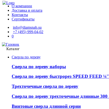
О компании
Доставка и оплата
Контакты
Сертификаты
info@diamsnab.su
+7 (495) 999-04-02
0
Каталог
Сверла по дереву
Сверла по дереву наборы
Сверла по дереву быстрорез SPEED FEED ¼″
Трехточечные сверла по дереву
Сверла по дереву трехточечные длинные 300
Винтовые сверла длинной серии