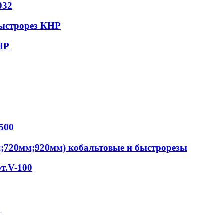
032
быстрорез КНР
НР
500
м;720мм;920мм) кобальтовые и быстрорезы
т.V-100
S