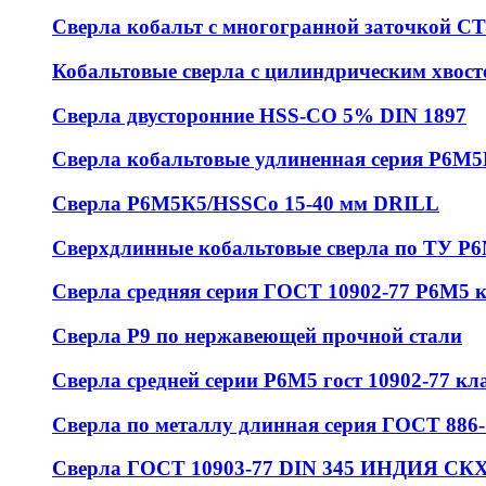
Сверла кобальт с многогранной заточкой 
Кобальтовые сверла с цилиндрическим хвос
Сверла двусторонние HSS-CO 5% DIN 1897
Сверла кобальтовые удлиненная серия Р6М
Сверла Р6М5К5/HSSCo 15-40 мм DRILL
Сверхдлинные кобальтовые сверла по ТУ Р
Сверла средняя серия ГОСТ 10902-77 Р6М5 
Сверла Р9 по нержавеющей прочной стали
Сверла средней серии Р6М5 гост 10902-77 кл
Сверла по металлу длинная серия ГОСТ 886-
Сверла ГОСТ 10903-77 DIN 345 ИНДИЯ СКХ