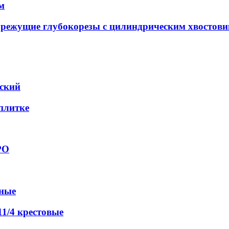
м
орежущие глубокорезы с цилиндрическим хвостов
еский
 плитке
РО
вные
1/4 крестовые