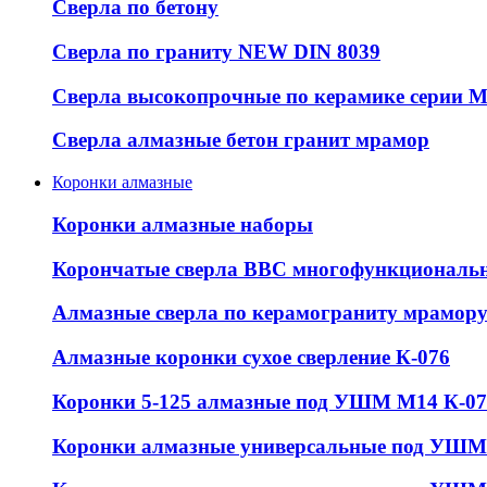
Сверла по бетону
Сверла по граниту NEW DIN 8039
Сверла высокопрочные по керамике серии 
Сверла алмазные бетон гранит мрамор
Коронки алмазные
Коронки алмазные наборы
Корончатые сверла ВВС многофункциональ
Алмазные сверла по керамограниту мрамор
Алмазные коронки сухое сверление К-076
Коронки 5-125 алмазные под УШМ М14 К-07
Коронки алмазные универсальные под УШМ 