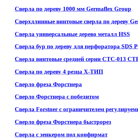
Сверла по дереву 1000 мм Germaflex Group
Сверхдлинные винтовые сверла по дереву Ge
Сверла универсальные дерево металл HSS
Cверла бур по дереву для перфоратора SDS
Сверла винтовые средней серии СТС-013 С
Сверла по дереву 4 резца Х-ТИП
Сверло фреза Форстнера
Сверло Форстнера с победитом
Сверла Forstner с ограничителем регулируем
Сверло фреза Форстнера быстрорез
Сверла с зенкером под конфирмат