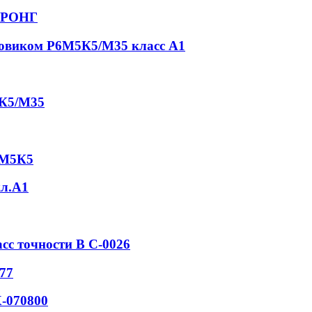
СТРОНГ
товиком Р6М5К5/М35 класс А1
5К5/М35
6М5К5
кл.А1
асс точности В С-0026
77
-070800