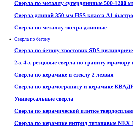
Сверла по металлу супердлинные 500-1200 м
Сверла длиной 350 мм HSS класса А1 быстр
Сверла по металлу экстра длинные
Сверла по бетону
Сверла по бетону хвостовик SDS цилиндрич
2-х 4-х резцовые сверла по граниту мрамору
Сверла по керамике и стеклу 2 лезвия
Сверла по керамограниту и керамике КВАД
Универсальные сверла
Сверла по керамической плитке твердоспла
Сверла по керамике нитрид титановые NEX 1