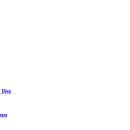
 Hex
 мм