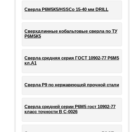
Сверла Р6М5К5/HSSCo 15-40 мм DRILL
Сверхдлинные кобальтовые сверла по ТУ
Р6М5К5
Сверла средняя серия ГОСТ 10902-77 Р6М5
кл.А1
Сверла Р9 по нержавеющей прочной стали
Сверла средней серии Р6М5 гост 10902-77
класс точности В С-0026