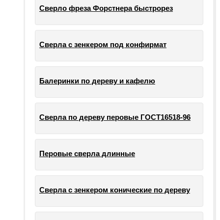
Сверло фреза Форстнера быстрорез
Сверла с зенкером под конфирмат
Балеринки по дереву и кафелю
Сверла по дереву перовые ГОСТ16518-96
Перовые сверла длинные
Сверла с зенкером конические по дереву