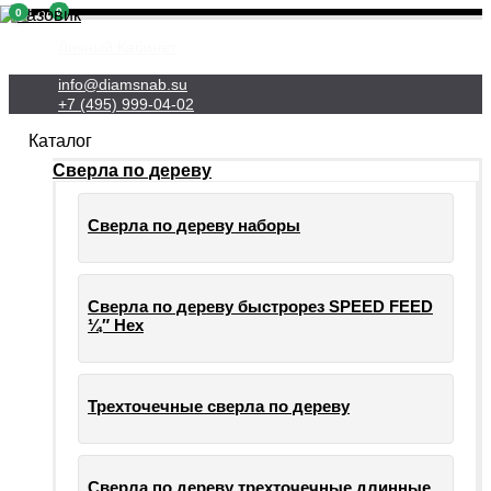
0
0
Личный Кабинет
info@diamsnab.su
+7 (495) 999-04-02
Каталог
Сверла по дереву
Сверла по дереву наборы
Сверла по дереву быстрорез SPEED FEED
¼″ Hex
Трехточечные сверла по дереву
Сверла по дереву трехточечные длинные