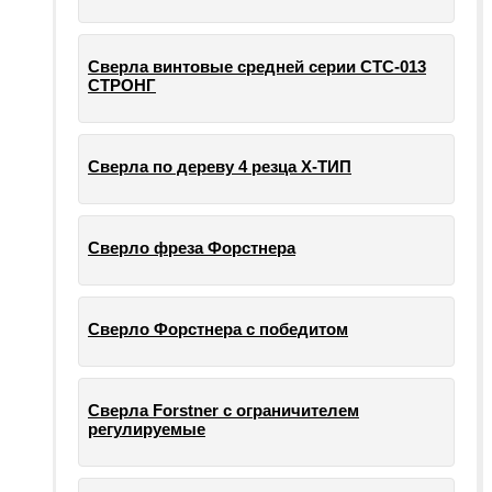
Сверла винтовые средней серии СТС-013
СТРОНГ
Сверла по дереву 4 резца Х-ТИП
Сверло фреза Форстнера
Сверло Форстнера с победитом
Сверла Forstner с ограничителем
регулируемые