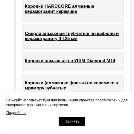
Коронки HARDCORE алмазные
керамогранит керамика
Сверла алмазные трубчатые по кафелю и
керамограниту 4-125 мм
Коронки алмазные на УШМ Diamond М14
Коронки (алмазные фрезы) по керамике и
мрамору зубчатые
Веб-сайт использует куки для повышения удобства посетителей и для
совершенствования своих сервисов
Опорные тарелки для шлифовальных
Подробнее
машин УШМ болгарки
Принять