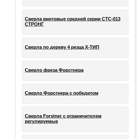
Сверла винтовые средней серии СТС-013
СТРОНГ
Сверла по дереву 4 резца Х-ТИП
Сверло фреза Форстнера
Сверло Форстнера с победитом
Сверла Forstner с ограничителем
регулируемые