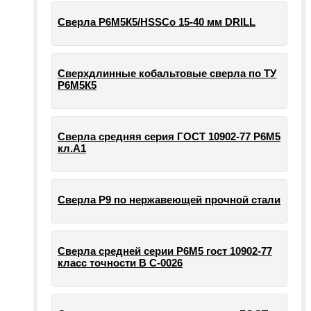
Сверла Р6М5К5/HSSCo 15-40 мм DRILL
Сверхдлинные кобальтовые сверла по ТУ
Р6М5К5
Сверла средняя серия ГОСТ 10902-77 Р6М5
кл.А1
Сверла Р9 по нержавеющей прочной стали
Сверла средней серии Р6М5 гост 10902-77
класс точности В С-0026