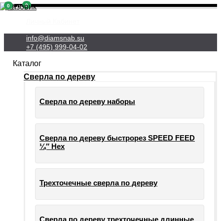
0
0
Личный Кабинет
info@diamsnab.su
+7 (495) 999-04-02
Каталог
Сверла по дереву
Сверла по дереву наборы
Сверла по дереву быстрорез SPEED FEED
¼″ Hex
Трехточечные сверла по дереву
Сверла по дереву трехточечные длинные