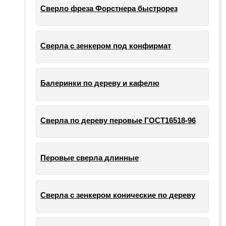
Сверло фреза Форстнера быстрорез
Сверла с зенкером под конфирмат
Балеринки по дереву и кафелю
Сверла по дереву перовые ГОСТ16518-96
Перовые сверла длинные
Сверла с зенкером конические по дереву