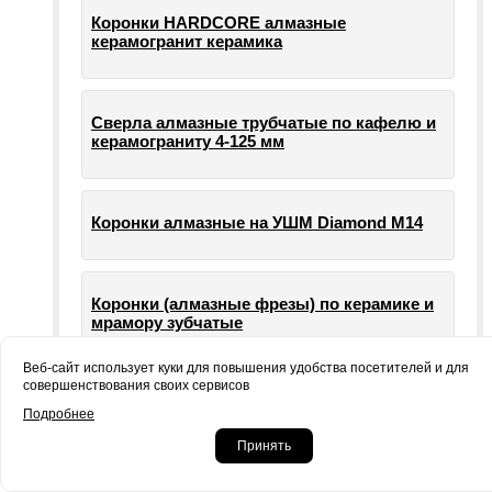
Коронки HARDCORE алмазные
керамогранит керамика
Сверла алмазные трубчатые по кафелю и
керамограниту 4-125 мм
Коронки алмазные на УШМ Diamond М14
Коронки (алмазные фрезы) по керамике и
мрамору зубчатые
Веб-сайт использует куки для повышения удобства посетителей и для
совершенствования своих сервисов
Опорные тарелки для шлифовальных
Подробнее
машин УШМ болгарки
Принять