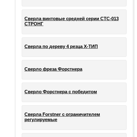
Сверла винтовые средней серии СТС-013
СТРОНГ
Сверла по дереву 4 резца Х-ТИП
Сверло фреза Форстнера
Сверло Форстнера с победитом
Сверла Forstner с ограничителем
регулируемые