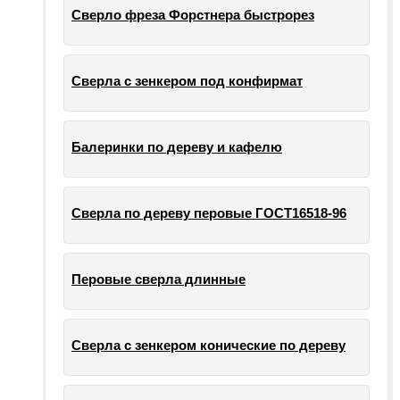
Сверло фреза Форстнера быстрорез
Сверла с зенкером под конфирмат
Балеринки по дереву и кафелю
Сверла по дереву перовые ГОСТ16518-96
Перовые сверла длинные
Сверла с зенкером конические по дереву