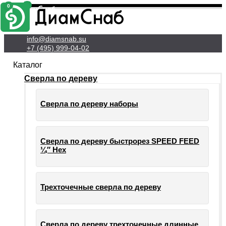
0
0
Личный Кабинет
info@diamsnab.su
+7 (495) 999-04-02
Каталог
Сверла по дереву
Сверла по дереву наборы
Сверла по дереву быстрорез SPEED FEED
¼″ Hex
Трехточечные сверла по дереву
Сверла по дереву трехточечные длинные