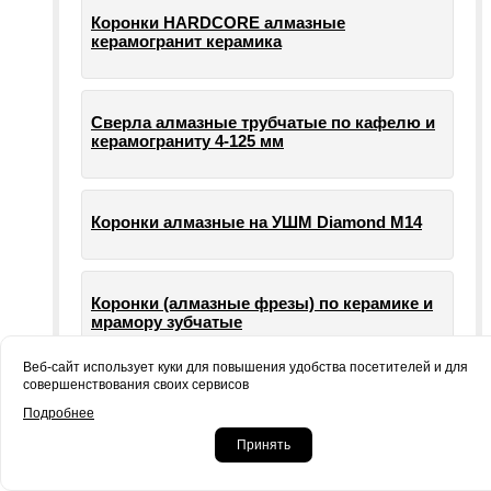
Коронки HARDCORE алмазные
керамогранит керамика
Сверла алмазные трубчатые по кафелю и
керамограниту 4-125 мм
Коронки алмазные на УШМ Diamond М14
Коронки (алмазные фрезы) по керамике и
мрамору зубчатые
Веб-сайт использует куки для повышения удобства посетителей и для
совершенствования своих сервисов
Опорные тарелки для шлифовальных
Подробнее
машин УШМ болгарки
Принять