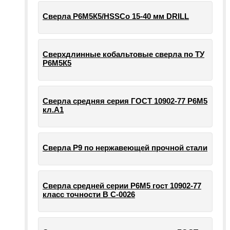
Сверла Р6М5К5/HSSCo 15-40 мм DRILL
Сверхдлинные кобальтовые сверла по ТУ
Р6М5К5
Сверла средняя серия ГОСТ 10902-77 Р6М5
кл.А1
Сверла Р9 по нержавеющей прочной стали
Сверла средней серии Р6М5 гост 10902-77
класс точности В С-0026