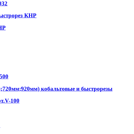
032
быстрорез КНР
НР
500
м;720мм;920мм) кобальтовые и быстрорезы
т.V-100
S