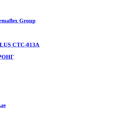
rmaflex Group
 PLUS СТС-013А
ТРОНГ
ые