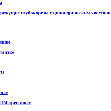
м
орежущие глубокорезы с цилиндрическим хвостов
еский
 плитке
РО
вные
1/4 крестовые