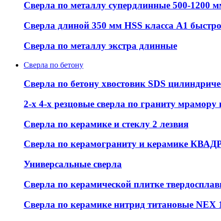
Сверла по металлу супердлинные 500-1200 м
Сверла длиной 350 мм HSS класса А1 быстр
Сверла по металлу экстра длинные
Сверла по бетону
Сверла по бетону хвостовик SDS цилиндрич
2-х 4-х резцовые сверла по граниту мрамору
Сверла по керамике и стеклу 2 лезвия
Сверла по керамограниту и керамике КВАД
Универсальные сверла
Сверла по керамической плитке твердоспла
Сверла по керамике нитрид титановые NEX 1