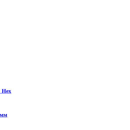
 Hex
 мм