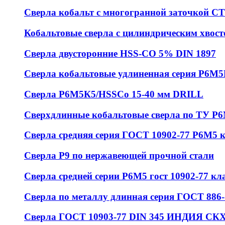
Сверла кобальт с многогранной заточкой 
Кобальтовые сверла с цилиндрическим хвос
Сверла двусторонние HSS-CO 5% DIN 1897
Сверла кобальтовые удлиненная серия Р6М
Сверла Р6М5К5/HSSCo 15-40 мм DRILL
Сверхдлинные кобальтовые сверла по ТУ Р
Сверла средняя серия ГОСТ 10902-77 Р6М5 
Сверла Р9 по нержавеющей прочной стали
Сверла средней серии Р6М5 гост 10902-77 кл
Сверла по металлу длинная серия ГОСТ 886-
Сверла ГОСТ 10903-77 DIN 345 ИНДИЯ СКХ