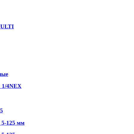
MULTI
ные
у 1/4NEX
5
5-125 мм