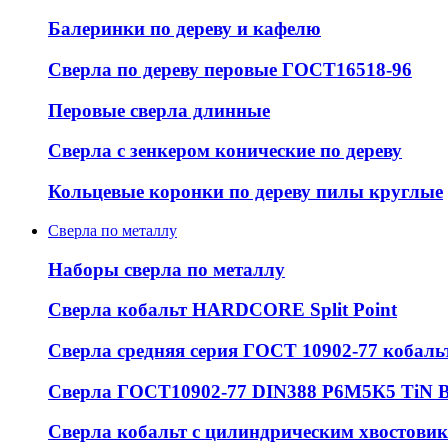
Балеринки по дереву и кафелю
Сверла по дереву перовые ГОСТ16518-96
Перовые сверла длинные
Сверла с зенкером конические по дереву
Кольцевые коронки по дереву пилы круглые
Сверла по металлу
Наборы сверла по металлу
Сверла кобальт HARDCORE Split Point
Сверла средняя серия ГОСТ 10902-77 кобаль
Сверла ГОСТ10902-77 DIN388 Р6М5К5 Ti
Сверла кобальт с цилиндрическим хвостовико