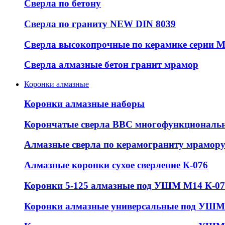
Сверла по бетону
Сверла по граниту NEW DIN 8039
Сверла высокопрочные по керамике серии 
Сверла алмазные бетон гранит мрамор
Коронки алмазные
Коронки алмазные наборы
Корончатые сверла ВВС многофункциональ
Алмазные сверла по керамограниту мрамор
Алмазные коронки сухое сверление К-076
Коронки 5-125 алмазные под УШМ М14 К-07
Коронки алмазные универсальные под УШМ 