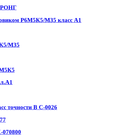
СТРОНГ
товиком Р6М5К5/М35 класс А1
5К5/М35
6М5К5
кл.А1
асс точности В С-0026
77
-070800