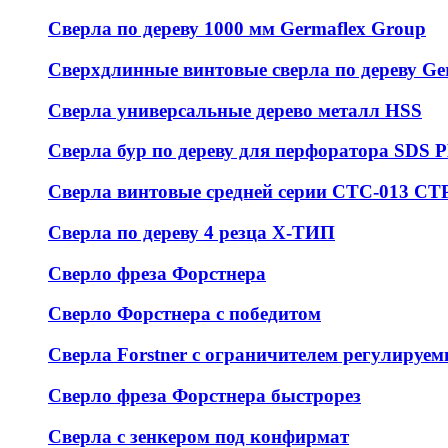
Сверла по дереву 1000 мм Germaflex Group
Сверхдлинные винтовые сверла по дереву Ge
Сверла универсальные дерево металл HSS
Cверла бур по дереву для перфоратора SDS
Сверла винтовые средней серии СТС-013 С
Сверла по дереву 4 резца Х-ТИП
Сверло фреза Форстнера
Сверло Форстнера с победитом
Сверла Forstner с ограничителем регулируем
Сверло фреза Форстнера быстрорез
Сверла с зенкером под конфирмат