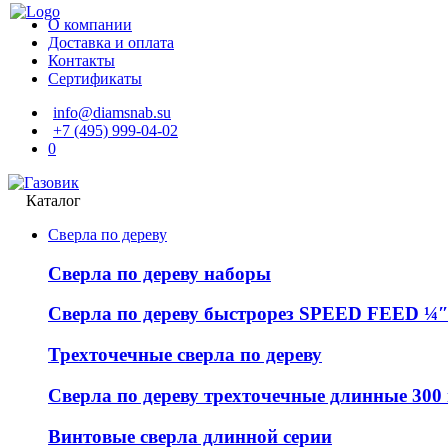
О компании
Доставка и оплата
Контакты
Сертификаты
info@diamsnab.su
+7 (495) 999-04-02
0
Каталог
Сверла по дереву
Сверла по дереву наборы
Сверла по дереву быстрорез SPEED FEED ¼″
Трехточечные сверла по дереву
Сверла по дереву трехточечные длинные 300
Винтовые сверла длинной серии