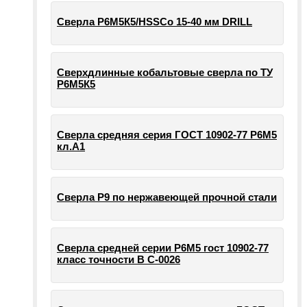
Сверла Р6М5К5/HSSCo 15-40 мм DRILL
Сверхдлинные кобальтовые сверла по ТУ
Р6М5К5
Сверла средняя серия ГОСТ 10902-77 Р6М5
кл.А1
Сверла Р9 по нержавеющей прочной стали
Сверла средней серии Р6М5 гост 10902-77
класс точности В С-0026