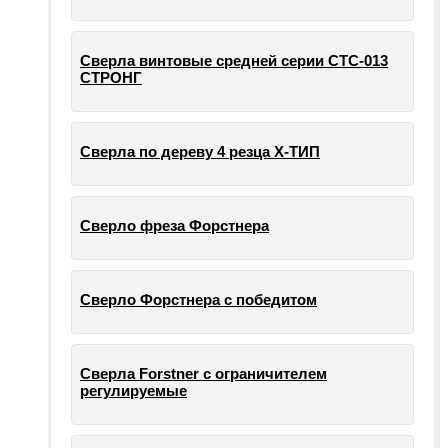
Сверла винтовые средней серии СТС-013
СТРОНГ
Сверла по дереву 4 резца Х-ТИП
Сверло фреза Форстнера
Сверло Форстнера с победитом
Сверла Forstner с ограничителем
регулируемые