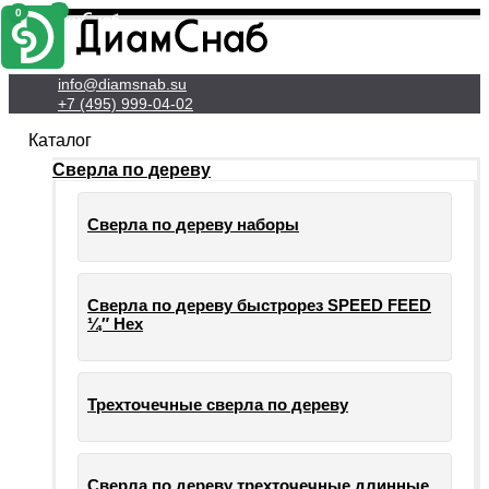
0
0
Личный Кабинет
info@diamsnab.su
+7 (495) 999-04-02
Каталог
Сверла по дереву
Сверла по дереву наборы
Сверла по дереву быстрорез SPEED FEED
¼″ Hex
Трехточечные сверла по дереву
Сверла по дереву трехточечные длинные