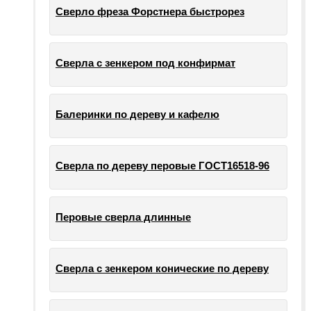
Сверло фреза Форстнера быстрорез
Сверла с зенкером под конфирмат
Балеринки по дереву и кафелю
Сверла по дереву перовые ГОСТ16518-96
Перовые сверла длинные
Сверла с зенкером конические по дереву