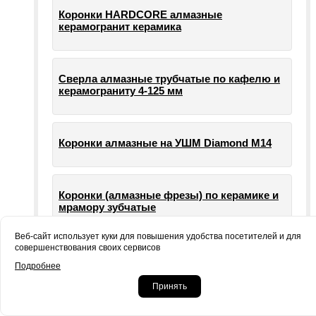
Коронки HARDCORE алмазные
керамогранит керамика
Сверла алмазные трубчатые по кафелю и
керамограниту 4-125 мм
Коронки алмазные на УШМ Diamond М14
Коронки (алмазные фрезы) по керамике и
мрамору зубчатые
Веб-сайт использует куки для повышения удобства посетителей и для
совершенствования своих сервисов
Опорные тарелки для шлифовальных
Подробнее
машин УШМ болгарки
Принять