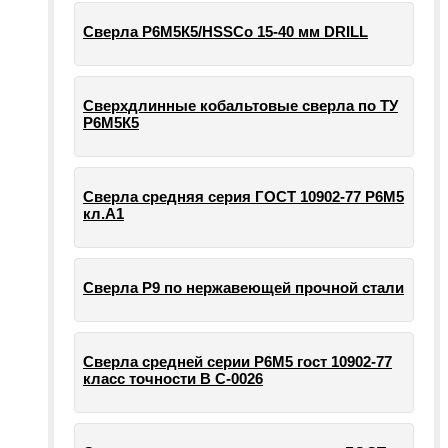
Сверла Р6М5К5/HSSCo 15-40 мм DRILL
Сверхдлинные кобальтовые сверла по ТУ
Р6М5К5
Сверла средняя серия ГОСТ 10902-77 Р6М5
кл.А1
Сверла Р9 по нержавеющей прочной стали
Сверла средней серии Р6М5 гост 10902-77
класс точности В С-0026