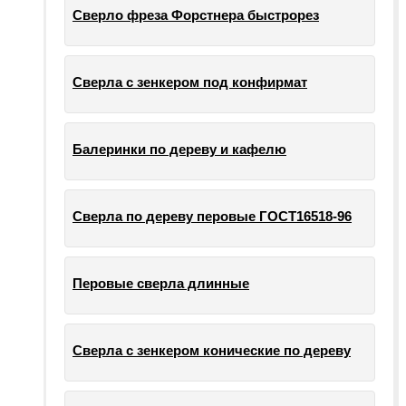
Сверло фреза Форстнера быстрорез
Сверла с зенкером под конфирмат
Балеринки по дереву и кафелю
Сверла по дереву перовые ГОСТ16518-96
Перовые сверла длинные
Сверла с зенкером конические по дереву