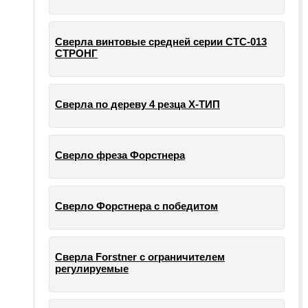
Сверла винтовые средней серии СТС-013
СТРОНГ
Сверла по дереву 4 резца Х-ТИП
Сверло фреза Форстнера
Сверло Форстнера с победитом
Сверла Forstner с ограничителем
регулируемые