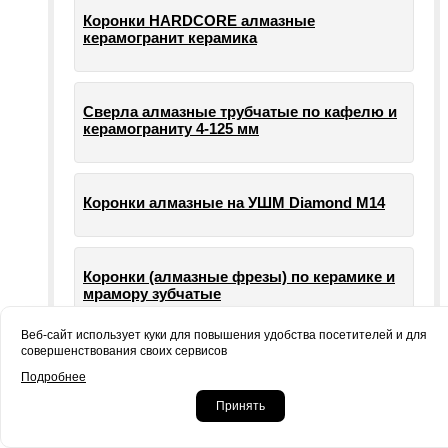
Коронки HARDCORE алмазные
керамогранит керамика
Сверла алмазные трубчатые по кафелю и
керамограниту 4-125 мм
Коронки алмазные на УШМ Diamond М14
Коронки (алмазные фрезы) по керамике и
мрамору зубчатые
Веб-сайт использует куки для повышения удобства посетителей и для
совершенствования своих сервисов
Опорные тарелки для шлифовальных
Подробнее
машин УШМ болгарки
Принять