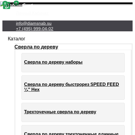
0
0
Личный Кабинет
info@diamsnab.su
+7 (495) 999-04-02
Каталог
Сверла по дереву
Сверла по дереву наборы
Сверла по дереву быстрорез SPEED FEED
¼″ Hex
Трехточечные сверла по дереву
Сверла по дереву трехточечные длинные