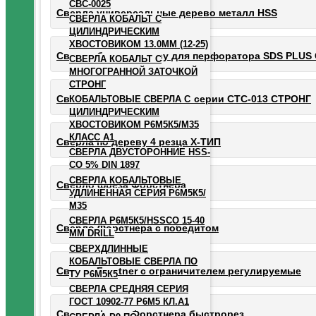
СВС-0025
Сверла универсальные дерево металл HSS
СВЕРЛА КОБАЛЬТ С
ЦИЛИНДРИЧЕСКИМ
ХВОСТОВИКОМ 13.0ММ (12-25)
Cверла бур по дереву для перфоратора SDS PLUS
СВЕРЛА КОБАЛЬТ С
МНОГОГРАННОЙ ЗАТОЧКОЙ
СТРОНГ
Сверла винтовые средней серии СТС-013 СТРОНГ
КОБАЛЬТОВЫЕ СВЕРЛА С
ЦИЛИНДРИЧЕСКИМ
ХВОСТОВИКОМ Р6М5К5/М35
КЛАСС А1
Сверла по дереву 4 резца Х-ТИП
СВЕРЛА ДВУСТОРОННИЕ HSS-
CO 5% DIN 1897
СВЕРЛА КОБАЛЬТОВЫЕ
Сверло фреза Форстнера
УДЛИНЕННАЯ СЕРИЯ Р6М5К5/
М35
СВЕРЛА Р6М5К5/HSSCO 15-40
Сверло Форстнера с победитом
ММ DRILL
СВЕРХДЛИННЫЕ
КОБАЛЬТОВЫЕ СВЕРЛА ПО
Сверла Forstner с ограничителем регулируемые
ТУ Р6М5К5
СВЕРЛА СРЕДНЯЯ СЕРИЯ
ГОСТ 10902-77 Р6М5 КЛ.А1
Сверло фреза Форстнера быстрорез