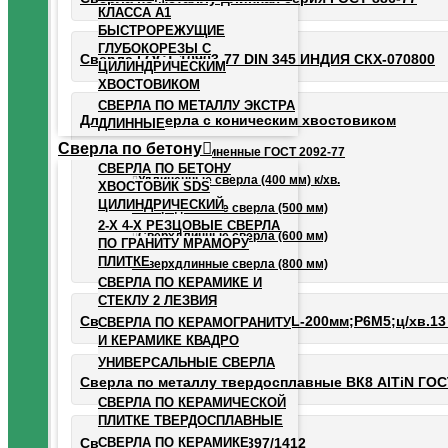
КЛАССА А1
БЫСТРОРЕЖУЩИЕ
ГЛУБОКОРЕЗЫ С
Сверла ГОСТ 10903-77 DIN 345 ИНДИЯ СКХ-070800
ЦИЛИНДРИЧЕСКИМ
ХВОСТОВИКОМ
СВЕРЛА ПО МЕТАЛЛУ ЭКСТРА
Длинные сверла с коническим хвостовиком
ДЛИННЫЕ
Сверла по бетону
Сверла удлиненные ГОСТ 2092-77
СВЕРЛА ПО БЕТОНУ
Удлиненные сверла (400 мм) к/хв.
ХВОСТОВИК SDS
ЦИЛИНДРИЧЕСКИЙ
Сверхдлинные сверла (500 мм)
2-Х 4-Х РЕЗЦОВЫЕ СВЕРЛА
Сверхдлинные сверла (600 мм)
ПО ГРАНИТУ МРАМОРУ
ПЛИТКЕ
Сверхдлинные сверла (800 мм)
СВЕРЛА ПО КЕРАМИКЕ И
СТЕКЛУ 2 ЛЕЗВИЯ
Сверла по металлу 12-30 мм (L-200мм;Р6М5;ц/хв.13
СВЕРЛА ПО КЕРАМОГРАНИТУ
И КЕРАМИКЕ КВАДРО
УНИВЕРСАЛЬНЫЕ СВЕРЛА
Сверла по металлу твердосплавные ВК8 AlTiN ГОС
СВЕРЛА ПО КЕРАМИЧЕСКОЙ
ПЛИТКЕ ТВЕРДОСПЛАВНЫЕ
СВЕРЛА ПО КЕРАМИКЕ
Сверла Р6М5 HSS DIN 1897/1412