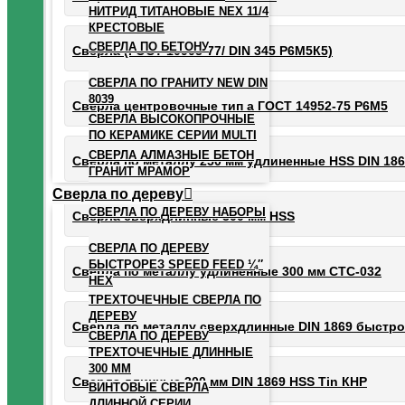
НИТРИД ТИТАНОВЫЕ NEX 11/4
КРЕСТОВЫЕ
СВЕРЛА ПО БЕТОНУ
Сверла (ГОСТ 10903-77/ DIN 345 Р6М5К5)
СВЕРЛА ПО ГРАНИТУ NEW DIN
8039
Сверла центровочные тип а ГОСТ 14952-75 Р6М5
СВЕРЛА ВЫСОКОПРОЧНЫЕ
ПО КЕРАМИКЕ СЕРИИ MULTI
СВЕРЛА АЛМАЗНЫЕ БЕТОН
Сверла по металлу 250 мм удлиненные HSS DIN 18
ГРАНИТ МРАМОР
Сверла по дереву
СВЕРЛА ПО ДЕРЕВУ НАБОРЫ
Сверла сверхдлинные 300 мм HSS
СВЕРЛА ПО ДЕРЕВУ
БЫСТРОРЕЗ SPEED FEED ¼″
Сверла по металлу удлиненные 300 мм СТС-032
HEX
ТРЕХТОЧЕЧНЫЕ СВЕРЛА ПО
ДЕРЕВУ
Сверла по металлу сверхдлинные DIN 1869 быстро
СВЕРЛА ПО ДЕРЕВУ
ТРЕХТОЧЕЧНЫЕ ДЛИННЫЕ
300 ММ
Сверла длинные 300 мм DIN 1869 HSS Tin КНР
ВИНТОВЫЕ СВЕРЛА
ДЛИННОЙ СЕРИИ