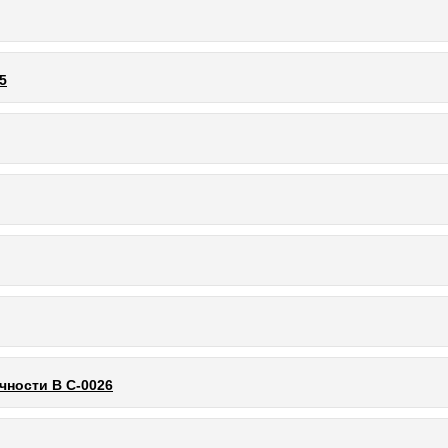
5
чности В С-0026