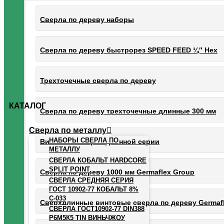
Сверла по дереву наборы
Сверла по дереву быстрорез SPEED FEED ¼″ Hex
Трехточечные сверла по дереву
КАТАЛОГ
Сверла по дереву трехточечные длинные 300 мм
Сверла по металлу
НАБОРЫ СВЕРЛА ПО
Винтовые сверла длинной серии
МЕТАЛЛУ
СВЕРЛА КОБАЛЬТ HARDCORE
SPLIT POINT
Сверла по дереву 1000 мм Germaflex Group
СВЕРЛА СРЕДНЯЯ СЕРИЯ
ГОСТ 10902-77 КОБАЛЬТ 8%
С-033
Сверхдлинные винтовые сверла по дереву Germaf
СВЕРЛА ГОСТ10902-77 DIN388
Р6М5К5 TIN ВИНЬЧЖОУ