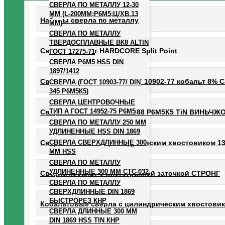
СВЕРЛА ПО МЕТАЛЛУ 12-30
ММ (L-200ММ;Р6М5;Ц/ХВ.13
Наборы сверла по металлу
ММ)
СВЕРЛА ПО МЕТАЛЛУ
ТВЕРДОСПЛАВНЫЕ ВК8 ALTIN
Сверла кобальт HARDCORE Split Point
ГОСТ 17275-71
СВЕРЛА Р6М5 HSS DIN
1897/1412
Сверла средняя серия ГОСТ 10902-77 кобальт 8% С
СВЕРЛА (ГОСТ 10903-77/ DIN
345 Р6М5К5)
СВЕРЛА ЦЕНТРОВОЧНЫЕ
ТИП А ГОСТ 14952-75 Р6М5
Сверла ГОСТ10902-77 DIN388 Р6М5К5 TiN ВИНЬЧЖО
СВЕРЛА ПО МЕТАЛЛУ 250 ММ
УДЛИНЕННЫЕ HSS DIN 1869
СВЕРЛА СВЕРХДЛИННЫЕ 300
Сверла кобальт с цилиндрическим хвостовиком 13.
ММ HSS
СВЕРЛА ПО МЕТАЛЛУ
УДЛИНЕННЫЕ 300 ММ СТС-032
Сверла кобальт с многогранной заточкой СТРОНГ
СВЕРЛА ПО МЕТАЛЛУ
СВЕРХДЛИННЫЕ DIN 1869
БЫСТРОРЕЗ КНР
Кобальтовые сверла с цилиндрическим хвостовик
СВЕРЛА ДЛИННЫЕ 300 ММ
DIN 1869 HSS TIN КНР