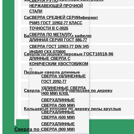
СВЕРЛА Р9 ПО
НЕРЖАВЕЮЩЕЙ ПРОЧНОЙ
СТАЛИ
Сверла с зенкером под конфирмат
СВЕРЛА СРЕДНЕЙ СЕРИИ
Р6М5 ГОСТ 10902-77 КЛАСС
ТОЧНОСТИ В С-0026
СВЕРЛА ПО МЕТАЛЛУ
Балеринки по дереву и кафелю
ДЛИННАЯ СЕРИЯ ГОСТ 886-77
СВЕРЛА ГОСТ 10903-77 DIN 345
ИНДИЯ СКХ-070800
Сверла по дереву перовые ГОСТ16518-96
ДЛИННЫЕ СВЕРЛА С
КОНИЧЕСКИМ ХВОСТОВИКОМ
Перовые сверла длинные
СВЕРЛА УДЛИНЕННЫЕ
ГОСТ 2092-77
УДЛИНЕННЫЕ СВЕРЛА
Сверла с зенкером конические по дереву
(400 ММ) К/ХВ.
СВЕРХДЛИННЫЕ
СВЕРЛА (500 ММ)
Кольцевые коронки по дереву пилы круглые
СВЕРХДЛИННЫЕ
СВЕРЛА (600 ММ)
СВЕРХДЛИННЫЕ
Сверла по металлу
СВЕРЛА (800 ММ)