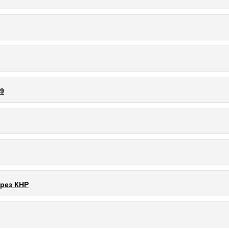
69
рез КНР