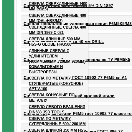
СВЕРЛА СВЕРХДЛИННЫЕ (400
Сверла двусторонние HSS-CO 5% DIN 1897
ММ;Р6М5)
СВЕРЛА СВЕРХДЛИННЫЕ 400
ММ (OAL;HSS/M2)
Сверла кобальтовые удлиненная серия Р6М5К5/М3
СВЕРХДЛИННЫЕ СВЕРЛА 400
ММ DIN 1869 С-021
СВЕРЛА ДЛИННЫЕ 500 ММ
Сверла Р6М5К5/HSSCo 15-40 мм DRILL
HSS-G GLOBE HRG500
ДЛИННЫЕ СВЕРЛА С
УДЛИНИТЕЛЕМ
Сверхдлинные кобальтовые сверла по ТУ Р6М5К5
(400ММ;600ММ;720ММ;920ММ)
КОБАЛЬТОВЫЕ И
БЫСТРОРЕЗЫ
Сверла средняя серия ГОСТ 10902-77 Р6М5 кл.А1
СВЕРЛА ПО МЕТАЛЛУ
СТУПЕНЧАТЫЕ (КОНУСНОЕ)
АРТ.V-100
СВЕРЛА КОНУСНЫЕ ПО
Сверла Р9 по нержавеющей прочной стали
МЕТАЛЛУ
СВЕРЛО ЛЕВОГО ВРАЩЕНИЯ
DIN388 JSD TOOLS
Сверла средней серии Р6М5 гост 10902-77 класс то
СВЕРЛА ПО МЕТАЛЛУ
СУПЕРДЛИННЫЕ 500-1200 ММ
СВЕРЛА ДЛИНОЙ 350 ММ HSS
Сверла по металлу длинная серия ГОСТ 886-77