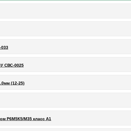
-033
У СВС-0025
0мм (12-25)
ом Р6М5К5/М35 класс А1