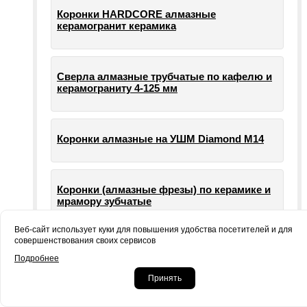
Коронки HARDCORE алмазные
керамогранит керамика
Сверла алмазные трубчатые по кафелю и
керамограниту 4-125 мм
Коронки алмазные на УШМ Diamond М14
Коронки (алмазные фрезы) по керамике и
мрамору зубчатые
Веб-сайт использует куки для повышения удобства посетителей и для
совершенствования своих сервисов
Опорные тарелки для шлифовальных
Подробнее
машин УШМ болгарки
Принять