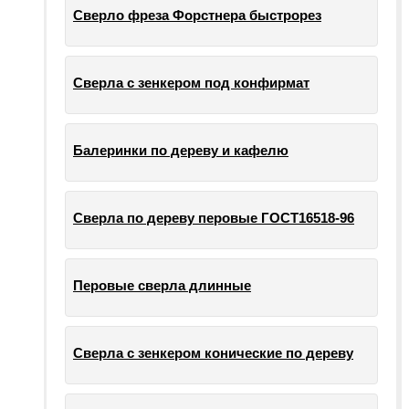
Сверло фреза Форстнера быстрорез
Сверла с зенкером под конфирмат
Балеринки по дереву и кафелю
Сверла по дереву перовые ГОСТ16518-96
Перовые сверла длинные
Сверла с зенкером конические по дереву