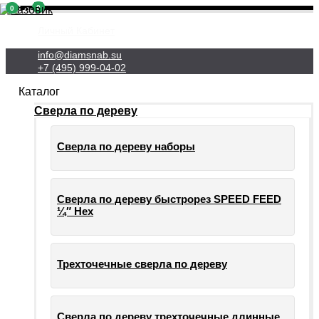
0
0
Личный Кабинет
info@diamsnab.su
+7 (495) 999-04-02
Каталог
Сверла по дереву
Сверла по дереву наборы
Сверла по дереву быстрорез SPEED FEED
¼″ Hex
Трехточечные сверла по дереву
Сверла по дереву трехточечные длинные