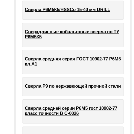
Сверла Р6М5К5/HSSCo 15-40 мм DRILL
Сверхдлинные кобальтовые сверла по ТУ
Р6М5К5
Сверла средняя серия ГОСТ 10902-77 Р6М5
кл.А1
Сверла Р9 по нержавеющей прочной стали
Сверла средней серии Р6М5 гост 10902-77
класс точности В С-0026