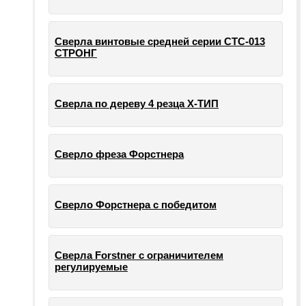
Сверла винтовые средней серии СТС-013
СТРОНГ
Сверла по дереву 4 резца Х-ТИП
Сверло фреза Форстнера
Сверло Форстнера с победитом
Сверла Forstner с ограничителем
регулируемые