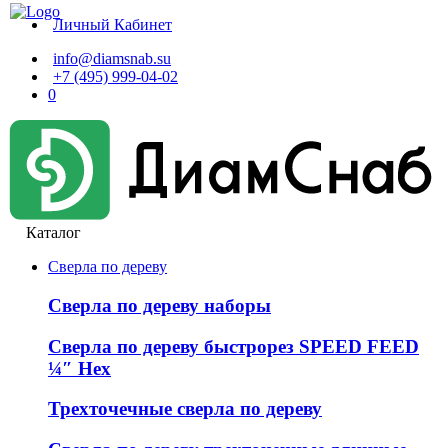
Личный Кабинет
info@diamsnab.su
+7 (495) 999-04-02
0
Каталог
Сверла по дереву
Сверла по дереву наборы
Сверла по дереву быстрорез SPEED FEED
¼″ Hex
Трехточечные сверла по дереву