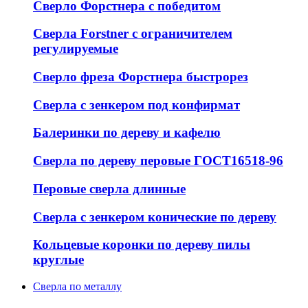
Сверло Форстнера с победитом
Сверла Forstner с ограничителем
регулируемые
Сверло фреза Форстнера быстрорез
Сверла с зенкером под конфирмат
Балеринки по дереву и кафелю
Сверла по дереву перовые ГОСТ16518-96
Перовые сверла длинные
Сверла с зенкером конические по дереву
Кольцевые коронки по дереву пилы
круглые
Сверла по металлу