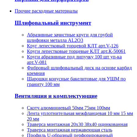
Прочие расходные материалы
Шлифовальный инструмент
Абразивные зачистные круги для грубой
шлифовки металла AL2O3
Круг лепестковый торцевой КЛТ арт.V-126
Круги лепестковые торцевые КЛТ арт.К-50061
Круги абразивные под липучку 100 шт уп-ка
арт.V-081
Фибровый шлифовальный диск на основе карбид
кремния
Шарошки конусные бакелитовые для УШМ по
граниту 100 мм
Вентиляция и комплектующие
Скотч алюминиевый 50мм 75мм 100мм
Лента уплотнительная межфланцевая 10 мм 15 мм
20 мм
Траверса монтажная 20х30 38х40 оцинкованная
Траверса монтажная нержавеющая сталь
Профиль U-образный перфорированный