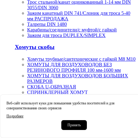
Трос стальной/канат оцинкованный 1-14 мм DIN
3055/DIN 3060
Зажим канатный DIN 741/Слоник для троса 5-40
мм РАСПРОДАЖА
Талрепы DIN 1480
Карабины/соединители/с муфтой/с гайкой
Зажим для троса DUPLEX/SIMPLEX
Хомуты скобы
Хомуты трубные/сантехнические с гайкой М8 М10
ХОМУТЫ ДЛЯ ВОЗДУХОВОДОВ БЕЗ
РЕЗИНОВОГО ПРОФИЛЯ 100 мм-1600 мм
ХОМУТЫ ДЛЯ ВОЗДУХОВОДОВ БОЛЬШИХ
РАЗМЕРОВ
СКОБА U-ОБРАЗНАЯ
СПРИНКЛЕРНЫЙ ХОМУТ
Прочее
Веб-сайт использует куки для повышения удобства посетителей и для
совершенствования своих сервисов
Стяжки нейлоновые (хомуты кабельные
Подробнее
пластиковые) стандарт КСС
Принять
Маркеры карандаши маркер-краска строительные
Краскораспылители пневматические пистолет-