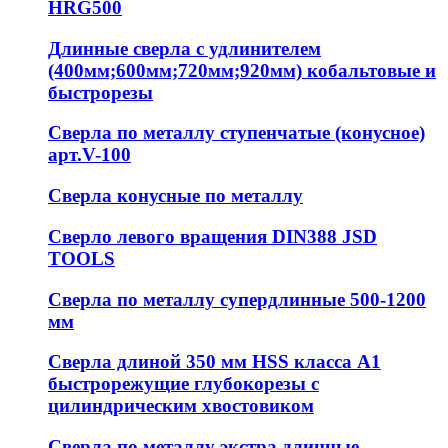
HRG500
Длинные сверла с удлинителем
(400мм;600мм;720мм;920мм) кобальтовые и
быстрорезы
Сверла по металлу ступенчатые (конусное)
арт.V-100
Сверла конусные по металлу
Сверло левого вращения DIN388 JSD
TOOLS
Сверла по металлу супердлинные 500-1200
мм
Сверла длиной 350 мм HSS класса А1
быстрорежущие глубокорезы с
цилиндрическим хвостовиком
Сверла по металлу экстра длинные