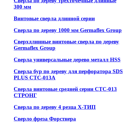
Сверла по дереву трехточечные длинные
300 мм
Винтовые сверла длинной серии
Сверла по дереву 1000 мм Germaflex Group
Сверхдлинные винтовые сверла по дереву
Germaflex Group
Сверла универсальные дерево металл HSS
Cверла бур по дереву для перфоратора SDS
PLUS СТС-013А
Сверла винтовые средней серии СТС-013
СТРОНГ
Сверла по дереву 4 резца Х-ТИП
Сверло фреза Форстнера