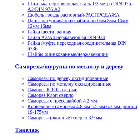
Шпилька нержавеющая сталь 1/2 метра DIN 975
A2/DIN 976 А2
Дюбель гвоздь распорный/РАСПРОДАЖА
Цанга латунная/анкер забивной 6мм 8мм 10мм
12мм 16мм
Гайка шестигранная
Гайка А2/А4 нержавеющая DIN 934
Гайка /муфта переходная соединительная DIN
6336
Шайбы оцинкованные/нержавеющие
Саморезы/шурупы по металлу и дереву
Саморезы по дереву оксидированные
Саморезы по металлу оксидированные
Саморез КЛОП острые
Саморез Клоп сверло
Саморезы с прессшайбой 4.2 мм
Кровельные саморезы 4.8 мм 5.5 мм 6.3 мм длиной
19-175мм
Саморезы (оконные) сверло 3.9 мм
Такелаж