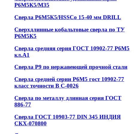
Р6М5К5/М35
Сверла Р6М5К5/HSSCo 15-40 мм DRILL
Сверхдлинные кобальтовые сверла по ТУ
Р6М5К5
Сверла средняя серия ГОСТ 10902-77 Р6М5
кл.А1
Сверла Р9 по нержавеющей прочной стали
Сверла средней серии Р6М5 гост 10902-77
класс точности В С-0026
Сверла по металлу длинная серия ГОСТ
886-77
Сверла ГОСТ 10903-77 DIN 345 ИНДИЯ
СКХ-070800