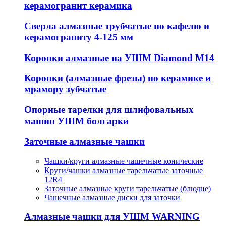
керамогранит керамика
Сверла алмазные трубчатые по кафелю и
керамограниту 4-125 мм
Коронки алмазные на УШМ Diamond М14
Коронки (алмазные фрезы) по керамике и
мрамору зубчатые
Опорные тарелки для шлифовальных
машин УШМ болгарки
Заточные алмазные чашки
Чашки/круги алмазные чашечные конические
Круги/чашки алмазные тарельчатые заточные
12R4
Заточные алмазные круги тарельчатые (блюдце)
Чашечные алмазные диски для заточки
Алмазные чашки для УШМ WARNING