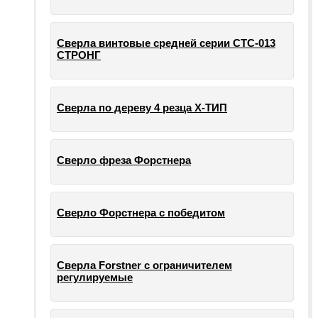
Сверла винтовые средней серии СТС-013
СТРОНГ
Сверла по дереву 4 резца Х-ТИП
Сверло фреза Форстнера
Сверло Форстнера с победитом
Сверла Forstner с ограничителем
регулируемые