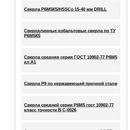
Сверла Р6М5К5/HSSCo 15-40 мм DRILL
Сверхдлинные кобальтовые сверла по ТУ
Р6М5К5
Сверла средняя серия ГОСТ 10902-77 Р6М5
кл.А1
Сверла Р9 по нержавеющей прочной стали
Сверла средней серии Р6М5 гост 10902-77
класс точности В С-0026