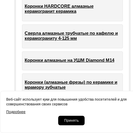
Коронки HARDCORE алмазные
керамогранит керамика
Сверла алмазные трубчатые по кафелю и
керамограниту 4-125 мм
Коронки алмазные на УШМ Diamond М14
Коронки (алмазные фрезы) по керамике и
мрамору зубчатые
Веб-сайт использует куки для повышения удобства посетителей и для
совершенствования своих сервисов
Опорные тарелки для шлифовальных
Подробнее
машин УШМ болгарки
Принять