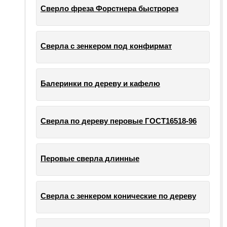
Сверло фреза Форстнера быстрорез
Сверла с зенкером под конфирмат
Балеринки по дереву и кафелю
Сверла по дереву перовые ГОСТ16518-96
Перовые сверла длинные
Сверла с зенкером конические по дереву