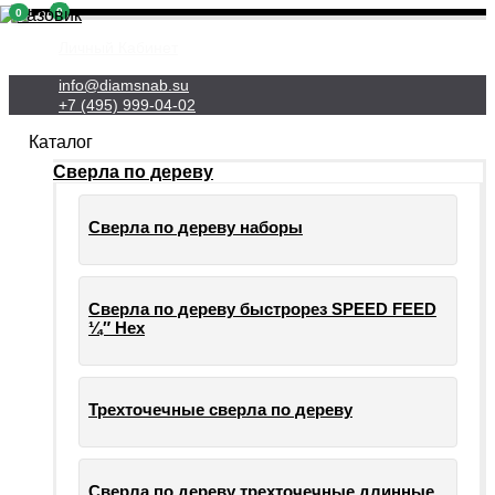
0
0
Личный Кабинет
info@diamsnab.su
+7 (495) 999-04-02
Каталог
Сверла по дереву
Сверла по дереву наборы
Сверла по дереву быстрорез SPEED FEED
¼″ Hex
Трехточечные сверла по дереву
Сверла по дереву трехточечные длинные