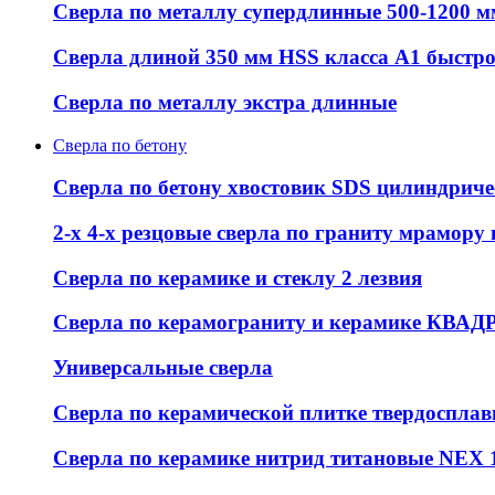
Сверла по металлу супердлинные 500-1200 м
Сверла длиной 350 мм HSS класса А1 быстр
Сверла по металлу экстра длинные
Сверла по бетону
Сверла по бетону хвостовик SDS цилиндрич
2-х 4-х резцовые сверла по граниту мрамору
Сверла по керамике и стеклу 2 лезвия
Сверла по керамограниту и керамике КВАД
Универсальные сверла
Сверла по керамической плитке твердоспла
Сверла по керамике нитрид титановые NEX 1