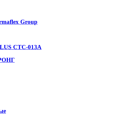
rmaflex Group
 PLUS СТС-013А
ТРОНГ
ые