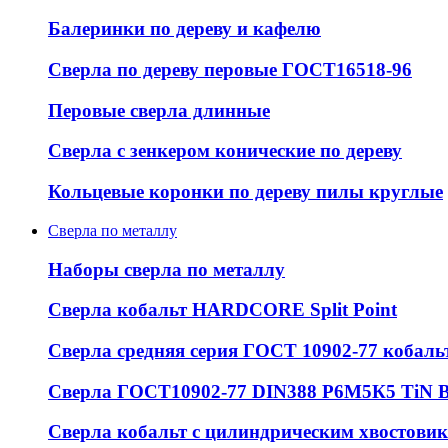
Балеринки по дереву и кафелю
Сверла по дереву перовые ГОСТ16518-96
Перовые сверла длинные
Сверла с зенкером конические по дереву
Кольцевые коронки по дереву пилы круглые
Сверла по металлу
Наборы сверла по металлу
Сверла кобальт HARDCORE Split Point
Сверла средняя серия ГОСТ 10902-77 кобаль
Сверла ГОСТ10902-77 DIN388 Р6М5К5 Ti
Сверла кобальт с цилиндрическим хвостовико