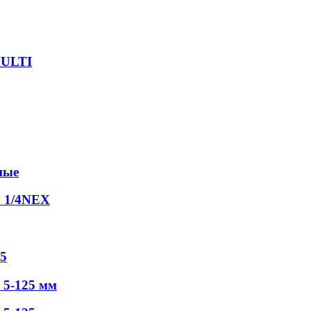
MULTI
ные
у 1/4NEX
5
5-125 мм