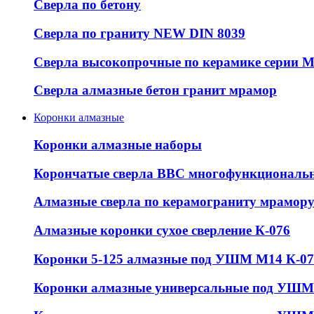
Сверла по бетону
Сверла по граниту NEW DIN 8039
Сверла высокопрочные по керамике серии 
Сверла алмазные бетон гранит мрамор
Коронки алмазные
Коронки алмазные наборы
Корончатые сверла ВВС многофункциональ
Алмазные сверла по керамограниту мрамор
Алмазные коронки сухое сверление К-076
Коронки 5-125 алмазные под УШМ М14 К-07
Коронки алмазные универсальные под УШМ 