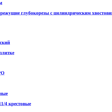
м
орежущие глубокорезы с цилиндрическим хвостов
еский
 плитке
РО
вные
1/4 крестовые