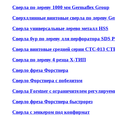
Сверла по дереву 1000 мм Germaflex Group
Сверхдлинные винтовые сверла по дереву Ge
Сверла универсальные дерево металл HSS
Cверла бур по дереву для перфоратора SDS
Сверла винтовые средней серии СТС-013 С
Сверла по дереву 4 резца Х-ТИП
Сверло фреза Форстнера
Сверло Форстнера с победитом
Сверла Forstner с ограничителем регулируем
Сверло фреза Форстнера быстрорез
Сверла с зенкером под конфирмат