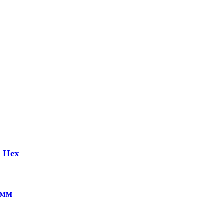
 Hex
 мм