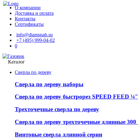
О компании
Доставка и оплата
Контакты
Сертификаты
info@diamsnab.su
+7 (495) 999-04-02
0
Каталог
Сверла по дереву
Сверла по дереву наборы
Сверла по дереву быстрорез SPEED FEED ¼″
Трехточечные сверла по дереву
Сверла по дереву трехточечные длинные 300
Винтовые сверла длинной серии