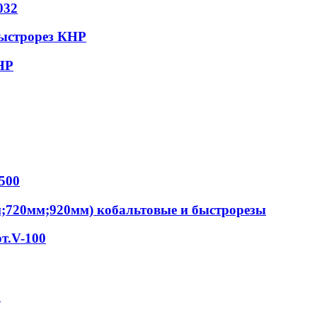
032
быстрорез КНР
НР
500
м;720мм;920мм) кобальтовые и быстрорезы
т.V-100
S