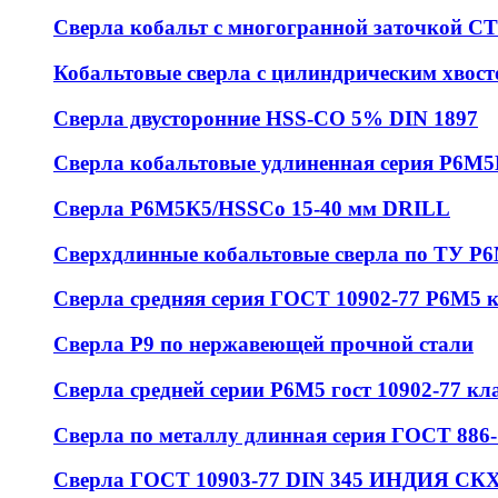
Сверла кобальт с многогранной заточкой 
Кобальтовые сверла с цилиндрическим хвос
Сверла двусторонние HSS-CO 5% DIN 1897
Сверла кобальтовые удлиненная серия Р6М
Сверла Р6М5К5/HSSCo 15-40 мм DRILL
Сверхдлинные кобальтовые сверла по ТУ Р
Сверла средняя серия ГОСТ 10902-77 Р6М5 
Сверла Р9 по нержавеющей прочной стали
Сверла средней серии Р6М5 гост 10902-77 кл
Сверла по металлу длинная серия ГОСТ 886-
Сверла ГОСТ 10903-77 DIN 345 ИНДИЯ СКХ