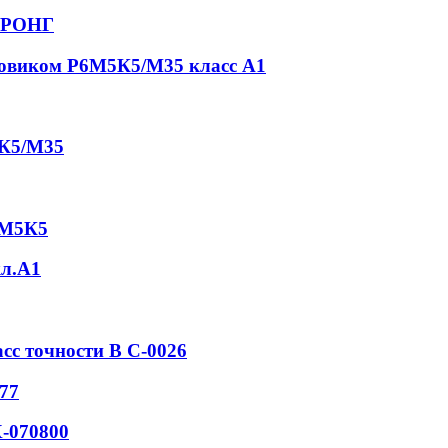
СТРОНГ
товиком Р6М5К5/М35 класс А1
5К5/М35
6М5К5
кл.А1
асс точности В С-0026
77
-070800