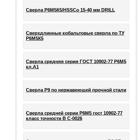
Сверла Р6М5К5/HSSCo 15-40 мм DRILL
Сверхдлинные кобальтовые сверла по ТУ
Р6М5К5
Сверла средняя серия ГОСТ 10902-77 Р6М5
кл.А1
Сверла Р9 по нержавеющей прочной стали
Сверла средней серии Р6М5 гост 10902-77
класс точности В С-0026