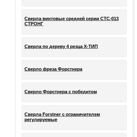
Сверла винтовые средней серии СТС-013
СТРОНГ
Сверла по дереву 4 резца Х-ТИП
Сверло фреза Форстнера
Сверло Форстнера с победитом
Сверла Forstner с ограничителем
регулируемые