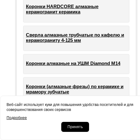
Коронки HARDCORE алмазные
керамогранит керамика
Сверла алмазные трубчатые по кафелю и
керамограниту 4-125 мм
Коронки алмазные на УШМ Diamond М14
Коронки (алмазные фрезы) по керамике и
мрамору зубчатые
Веб-сайт использует куки для повышения удобства посетителей и для
совершенствования своих сервисов
Опорные тарелки для шлифовальных
Подробнее
машин УШМ болгарки
Принять