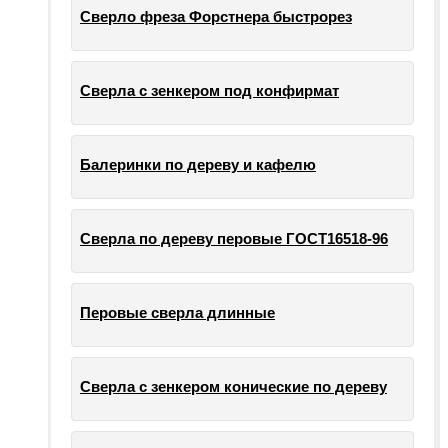
Сверло фреза Форстнера быстрорез
Сверла с зенкером под конфирмат
Балеринки по дереву и кафелю
Сверла по дереву перовые ГОСТ16518-96
Перовые сверла длинные
Сверла с зенкером конические по дереву