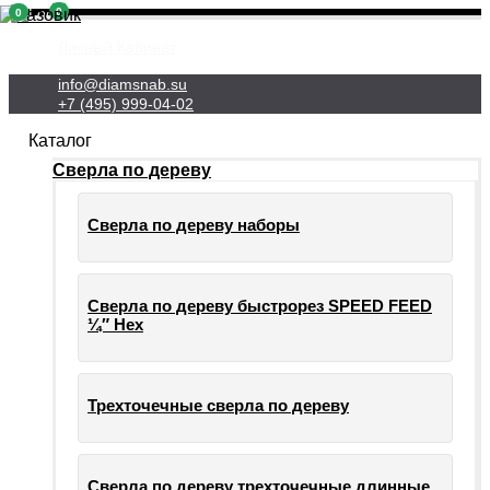
0
0
Личный Кабинет
info@diamsnab.su
+7 (495) 999-04-02
Каталог
Сверла по дереву
Сверла по дереву наборы
Сверла по дереву быстрорез SPEED FEED
¼″ Hex
Трехточечные сверла по дереву
Сверла по дереву трехточечные длинные