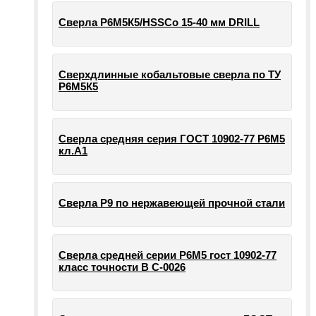
Сверла Р6М5К5/HSSCo 15-40 мм DRILL
Сверхдлинные кобальтовые сверла по ТУ
Р6М5К5
Сверла средняя серия ГОСТ 10902-77 Р6М5
кл.А1
Сверла Р9 по нержавеющей прочной стали
Сверла средней серии Р6М5 гост 10902-77
класс точности В С-0026