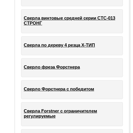
Сверла винтовые средней серии СТС-013
СТРОНГ
Сверла по дереву 4 резца Х-ТИП
Сверло фреза Форстнера
Сверло Форстнера с победитом
Сверла Forstner с ограничителем
регулируемые