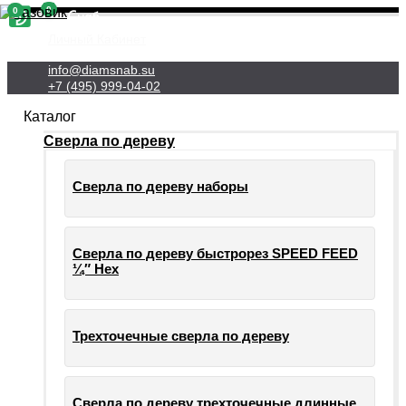
0
0
Личный Кабинет
info@diamsnab.su
+7 (495) 999-04-02
Каталог
Сверла по дереву
Сверла по дереву наборы
Сверла по дереву быстрорез SPEED FEED
¼″ Hex
Трехточечные сверла по дереву
Сверла по дереву трехточечные длинные