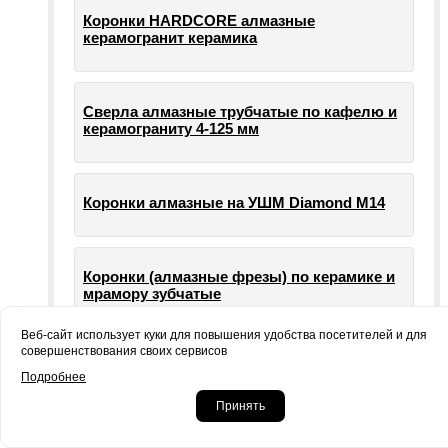
Коронки HARDCORE алмазные
керамогранит керамика
Сверла алмазные трубчатые по кафелю и
керамограниту 4-125 мм
Коронки алмазные на УШМ Diamond М14
Коронки (алмазные фрезы) по керамике и
мрамору зубчатые
Веб-сайт использует куки для повышения удобства посетителей и для
совершенствования своих сервисов
Опорные тарелки для шлифовальных
Подробнее
машин УШМ болгарки
Принять