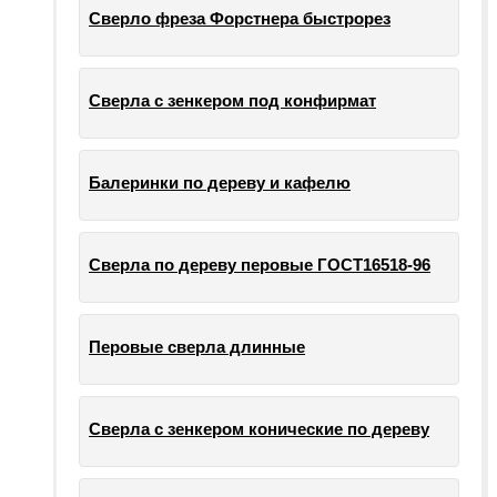
Сверло фреза Форстнера быстрорез
Сверла с зенкером под конфирмат
Балеринки по дереву и кафелю
Сверла по дереву перовые ГОСТ16518-96
Перовые сверла длинные
Сверла с зенкером конические по дереву