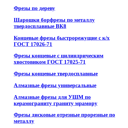
Фрезы по дереву
Шарошки борфрезы по металлу
твердосплавные ВК8
Концевые фрезы быстрорежущие с к/х
ГОСТ 17026-71
Фрезы концевые с цилиндрическим
хвостовиком ГОСТ 17025-71
Фрезы концевые твердосплавные
Алмазные фрезы универсальные
Алмазные фрезы для УШМ по
керамограниту граниту мрамору
Фрезы дисковые отрезные прорезные по
металлу