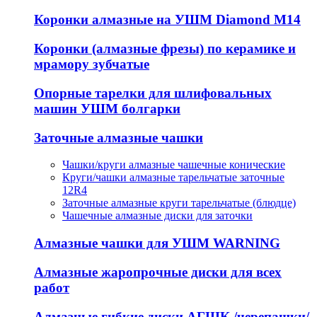
Коронки алмазные на УШМ Diamond М14
Коронки (алмазные фрезы) по керамике и
мрамору зубчатые
Опорные тарелки для шлифовальных
машин УШМ болгарки
Заточные алмазные чашки
Чашки/круги алмазные чашечные конические
Круги/чашки алмазные тарельчатые заточные
12R4
Заточные алмазные круги тарельчатые (блюдце)
Чашечные алмазные диски для заточки
Алмазные чашки для УШМ WARNING
Алмазные жаропрочные диски для всех
работ
Алмазные гибкие диски АГШК /черепашки/