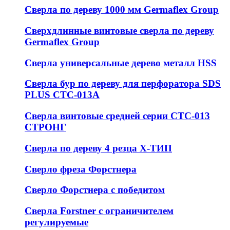
Сверла по дереву 1000 мм Germaflex Group
Сверхдлинные винтовые сверла по дереву
Germaflex Group
Сверла универсальные дерево металл HSS
Cверла бур по дереву для перфоратора SDS
PLUS СТС-013А
Сверла винтовые средней серии СТС-013
СТРОНГ
Сверла по дереву 4 резца Х-ТИП
Сверло фреза Форстнера
Сверло Форстнера с победитом
Сверла Forstner с ограничителем
регулируемые