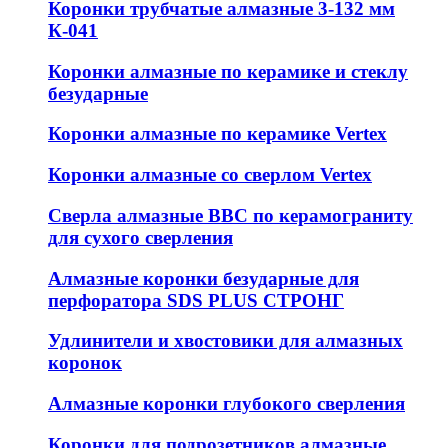
Коронки трубчатые алмазные 3-132 мм
К-041
Коронки алмазные по керамике и стеклу
безударные
Коронки алмазные по керамике Vertex
Коронки алмазные со сверлом Vertex
Сверла алмазные ВВС по керамограниту
для сухого сверления
Алмазные коронки безударные для
перфоратора SDS PLUS СТРОНГ
Удлинители и хвостовики для алмазных
коронок
Алмазные коронки глубокого сверления
Коронки для подрозетников алмазные