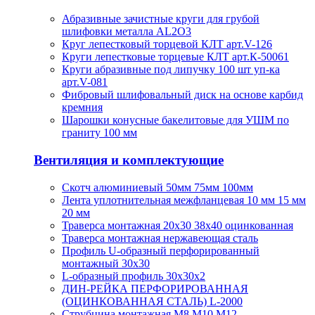
Абразивные зачистные круги для грубой
шлифовки металла AL2O3
Круг лепестковый торцевой КЛТ арт.V-126
Круги лепестковые торцевые КЛТ арт.К-50061
Круги абразивные под липучку 100 шт уп-ка
арт.V-081
Фибровый шлифовальный диск на основе карбид
кремния
Шарошки конусные бакелитовые для УШМ по
граниту 100 мм
Вентиляция и комплектующие
Скотч алюминиевый 50мм 75мм 100мм
Лента уплотнительная межфланцевая 10 мм 15 мм
20 мм
Траверса монтажная 20х30 38х40 оцинкованная
Траверса монтажная нержавеющая сталь
Профиль U-образный перфорированный
монтажный 30х30
L-образный профиль 30х30х2
ДИН-РЕЙКА ПЕРФОРИРОВАННАЯ
(ОЦИНКОВАННАЯ СТАЛЬ) L-2000
Струбцина монтажная М8 М10 М12