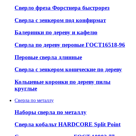
Сверло фреза Форстнера быстрорез
Сверла с зенкером под конфирмат
Балеринки по дереву и кафелю
Сверла по дереву перовые ГОСТ16518-96
Перовые сверла длинные
Сверла с зенкером конические по дереву
Кольцевые коронки по дереву пилы
круглые
Сверла по металлу
Наборы сверла по металлу
Сверла кобальт HARDCORE Split Point