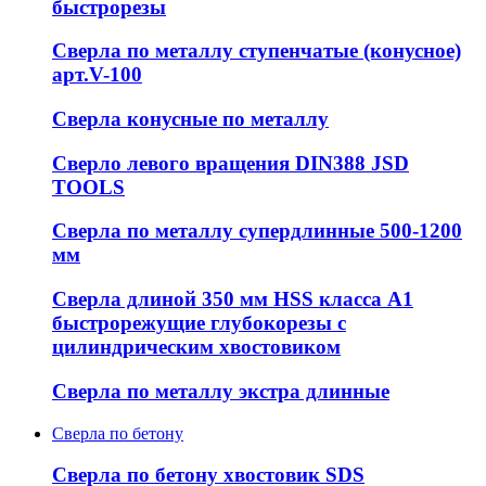
быстрорезы
Сверла по металлу ступенчатые (конусное)
арт.V-100
Сверла конусные по металлу
Сверло левого вращения DIN388 JSD
TOOLS
Сверла по металлу супердлинные 500-1200
мм
Сверла длиной 350 мм HSS класса А1
быстрорежущие глубокорезы с
цилиндрическим хвостовиком
Сверла по металлу экстра длинные
Сверла по бетону
Сверла по бетону хвостовик SDS