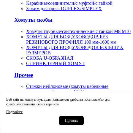
Карабины/соединители/с муфтой/с гайкой
Зажим для троса DUPLEX/SIMPLEX
Хомуты скобы
Хомуты трубные/сантехнические с гайкой М8 М10
ХОМУТЫ ДЛЯ ВОЗДУХОВОДОВ БЕЗ
РЕЗИНОВОГО ПРОФИЛЯ 100 мм-1600 мм
ХОМУТЫ ДЛЯ ВОЗДУХОВОДОВ БОЛЬШИХ
РАЗМЕРОВ
СКОБА U-ОБРАЗНАЯ
СПРИНКЛЕРНЫЙ ХОМУТ
Прочее
Стяжки нейлоновые (хомуты кабельные
пластиковые) стандарт КСС
Маркеры карандаши маркер-краска строительные
Веб-сайт использует куки для повышения удобства посетителей и для
Краскораспылители пневматические пистолет-
совершенствования своих сервисов
распылители арт.V-0019
Подробнее
Крацовки корщетки чашечные тарельчатые
Принять
усиленные