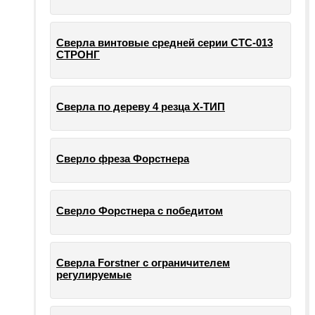
Сверла винтовые средней серии СТС-013
СТРОНГ
Сверла по дереву 4 резца Х-ТИП
Сверло фреза Форстнера
Сверло Форстнера с победитом
Сверла Forstner с ограничителем
регулируемые