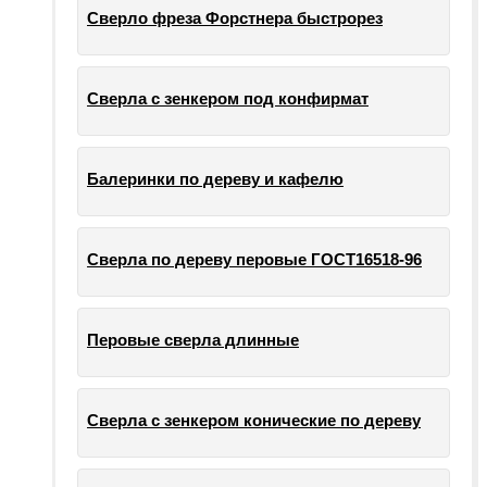
Сверло фреза Форстнера быстрорез
Сверла с зенкером под конфирмат
Балеринки по дереву и кафелю
Сверла по дереву перовые ГОСТ16518-96
Перовые сверла длинные
Сверла с зенкером конические по дереву