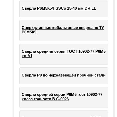
Сверла Р6М5К5/HSSCo 15-40 мм DRILL
Сверхдлинные кобальтовые сверла по ТУ
Р6М5К5
Сверла средняя серия ГОСТ 10902-77 Р6М5
кл.А1
Сверла Р9 по нержавеющей прочной стали
Сверла средней серии Р6М5 гост 10902-77
класс точности В С-0026