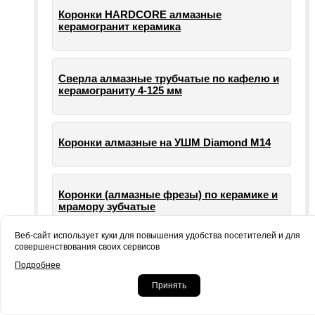
Коронки HARDCORE алмазные
керамогранит керамика
Сверла алмазные трубчатые по кафелю и
керамограниту 4-125 мм
Коронки алмазные на УШМ Diamond М14
Коронки (алмазные фрезы) по керамике и
мрамору зубчатые
Веб-сайт использует куки для повышения удобства посетителей и для
совершенствования своих сервисов
Опорные тарелки для шлифовальных
Подробнее
машин УШМ болгарки
Принять