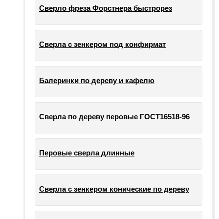
Сверло фреза Форстнера быстрорез
Сверла с зенкером под конфирмат
Балеринки по дереву и кафелю
Сверла по дереву перовые ГОСТ16518-96
Перовые сверла длинные
Сверла с зенкером конические по дереву