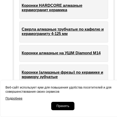
Коронки HARDCORE алмазные
керамогранит керамика
Сверла алмазные трубчатые по кафелю и
керамограниту 4-125 мм
Коронки алмазные на УШМ Diamond М14
Коронки (алмазные фрезы) по керамике и
мрамору зубчатые
Веб-сайт использует куки для повышения удобства посетителей и для
совершенствования своих сервисов
Опорные тарелки для шлифовальных
Подробнее
машин УШМ болгарки
Принять