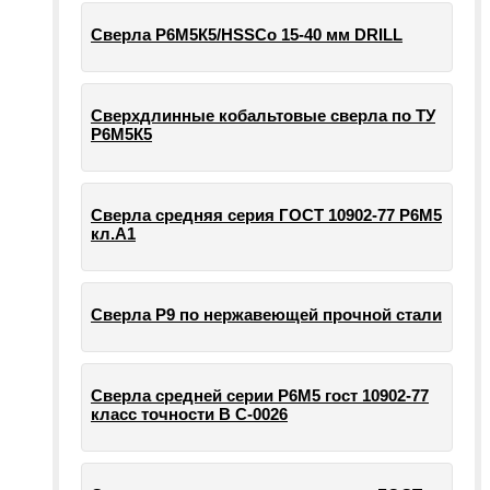
Сверла Р6М5К5/HSSCo 15-40 мм DRILL
Сверхдлинные кобальтовые сверла по ТУ
Р6М5К5
Сверла средняя серия ГОСТ 10902-77 Р6М5
кл.А1
Сверла Р9 по нержавеющей прочной стали
Сверла средней серии Р6М5 гост 10902-77
класс точности В С-0026