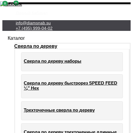
0
0
Личный Кабинет
info@diamsnab.su
+7 (495) 999-04-02
Каталог
Сверла по дереву
Сверла по дереву наборы
Сверла по дереву быстрорез SPEED FEED
¼″ Hex
Трехточечные сверла по дереву
Сверла по дереву трехточечные длинные