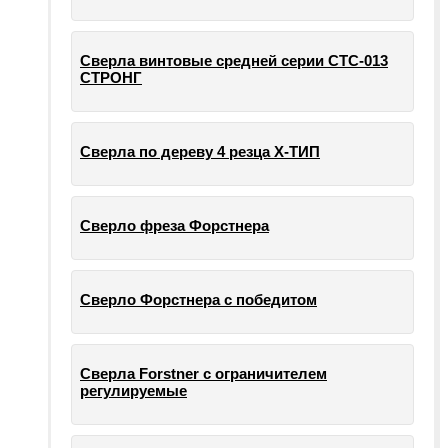
Сверла винтовые средней серии СТС-013
СТРОНГ
Сверла по дереву 4 резца Х-ТИП
Сверло фреза Форстнера
Сверло Форстнера с победитом
Сверла Forstner с ограничителем
регулируемые