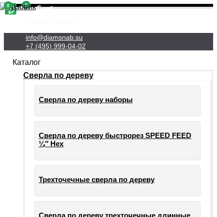
0
0
Личный Кабинет
info@diamsnab.su
+7 (495) 999-04-02
Каталог
Сверла по дереву
Сверла по дереву наборы
Сверла по дереву быстрорез SPEED FEED
¼″ Hex
Трехточечные сверла по дереву
Сверла по дереву трехточечные длинные