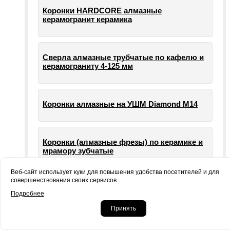
Коронки HARDCORE алмазные
керамогранит керамика
Сверла алмазные трубчатые по кафелю и
керамограниту 4-125 мм
Коронки алмазные на УШМ Diamond М14
Коронки (алмазные фрезы) по керамике и
мрамору зубчатые
Веб-сайт использует куки для повышения удобства посетителей и для
совершенствования своих сервисов
Опорные тарелки для шлифовальных
Подробнее
машин УШМ болгарки
Принять