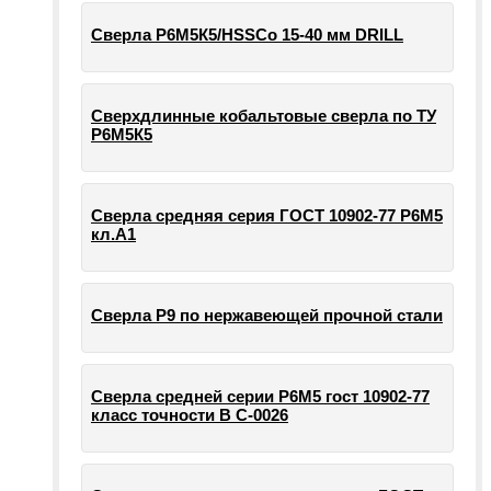
Сверла Р6М5К5/HSSCo 15-40 мм DRILL
Сверхдлинные кобальтовые сверла по ТУ
Р6М5К5
Сверла средняя серия ГОСТ 10902-77 Р6М5
кл.А1
Сверла Р9 по нержавеющей прочной стали
Сверла средней серии Р6М5 гост 10902-77
класс точности В С-0026