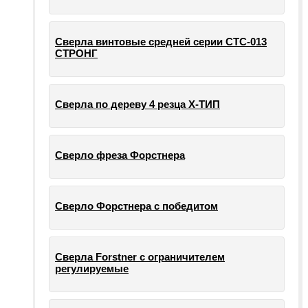
Сверла винтовые средней серии СТС-013
СТРОНГ
Сверла по дереву 4 резца Х-ТИП
Сверло фреза Форстнера
Сверло Форстнера с победитом
Сверла Forstner с ограничителем
регулируемые