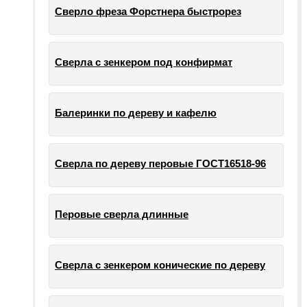
Сверло фреза Форстнера быстрорез
Сверла с зенкером под конфирмат
Балеринки по дереву и кафелю
Сверла по дереву перовые ГОСТ16518-96
Перовые сверла длинные
Сверла с зенкером конические по дереву