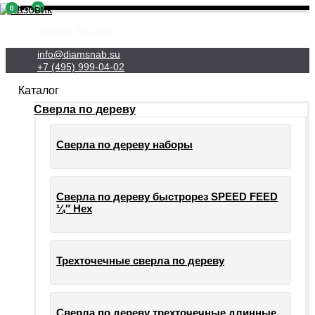
0
0
Личный Кабинет
info@diamsnab.su
+7 (495) 999-04-02
Каталог
Сверла по дереву
Сверла по дереву наборы
Сверла по дереву быстрорез SPEED FEED
¼″ Hex
Трехточечные сверла по дереву
Сверла по дереву трехточечные длинные