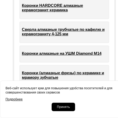
Коронки HARDCORE алмазные
керамогранит керамика
Сверла алмазные трубчатые по кафелю и
керамограниту 4-125 мм
Коронки алмазные на УШМ Diamond М14
Коронки (алмазные фрезы) по керамике и
мрамору зубчатые
Веб-сайт использует куки для повышения удобства посетителей и для
совершенствования своих сервисов
Опорные тарелки для шлифовальных
Подробнее
машин УШМ болгарки
Принять