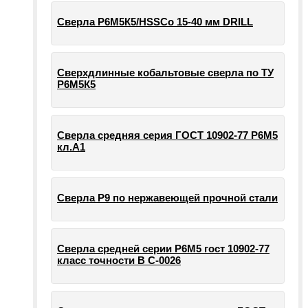
Сверла Р6М5К5/HSSCo 15-40 мм DRILL
Сверхдлинные кобальтовые сверла по ТУ
Р6М5К5
Сверла средняя серия ГОСТ 10902-77 Р6М5
кл.А1
Сверла Р9 по нержавеющей прочной стали
Сверла средней серии Р6М5 гост 10902-77
класс точности В С-0026