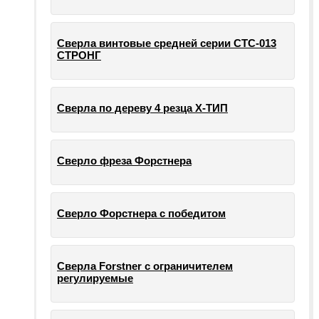
Сверла винтовые средней серии СТС-013
СТРОНГ
Сверла по дереву 4 резца Х-ТИП
Сверло фреза Форстнера
Сверло Форстнера с победитом
Сверла Forstner с ограничителем
регулируемые