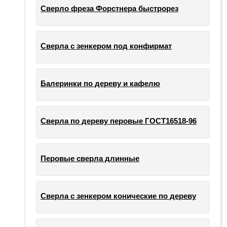
Сверло фреза Форстнера быстрорез
Сверла с зенкером под конфирмат
Балеринки по дереву и кафелю
Сверла по дереву перовые ГОСТ16518-96
Перовые сверла длинные
Сверла с зенкером конические по дереву