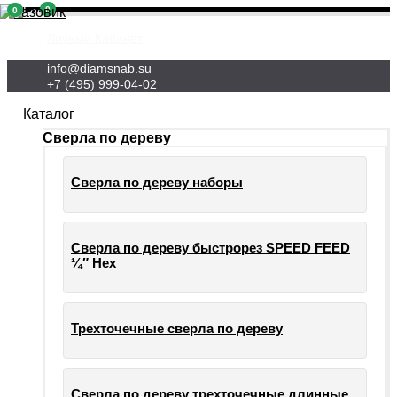
0
0
Личный Кабинет
info@diamsnab.su
+7 (495) 999-04-02
Каталог
Сверла по дереву
Сверла по дереву наборы
Сверла по дереву быстрорез SPEED FEED
¼″ Hex
Трехточечные сверла по дереву
Сверла по дереву трехточечные длинные