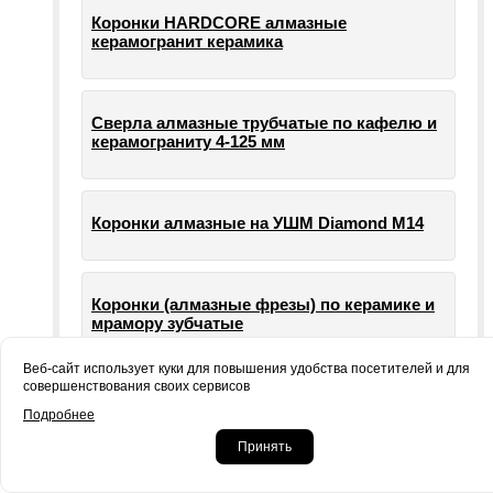
Коронки HARDCORE алмазные
керамогранит керамика
Сверла алмазные трубчатые по кафелю и
керамограниту 4-125 мм
Коронки алмазные на УШМ Diamond М14
Коронки (алмазные фрезы) по керамике и
мрамору зубчатые
Веб-сайт использует куки для повышения удобства посетителей и для
совершенствования своих сервисов
Опорные тарелки для шлифовальных
Подробнее
машин УШМ болгарки
Принять