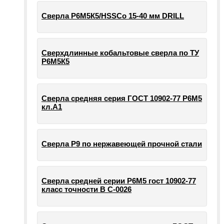
Сверла Р6М5К5/HSSCo 15-40 мм DRILL
Сверхдлинные кобальтовые сверла по ТУ
Р6М5К5
Сверла средняя серия ГОСТ 10902-77 Р6М5
кл.А1
Сверла Р9 по нержавеющей прочной стали
Сверла средней серии Р6М5 гост 10902-77
класс точности В С-0026