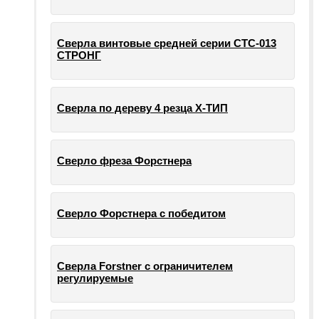
Сверла винтовые средней серии СТС-013
СТРОНГ
Сверла по дереву 4 резца Х-ТИП
Сверло фреза Форстнера
Сверло Форстнера с победитом
Сверла Forstner с ограничителем
регулируемые