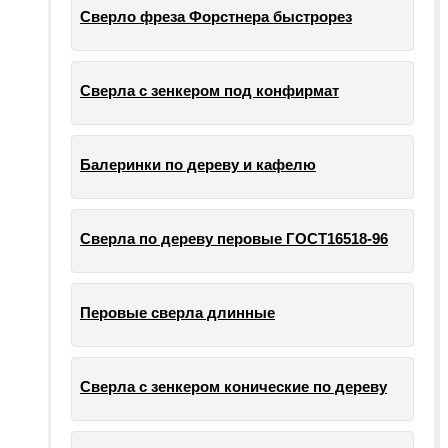
Сверло фреза Форстнера быстрорез
Сверла с зенкером под конфирмат
Балеринки по дереву и кафелю
Сверла по дереву перовые ГОСТ16518-96
Перовые сверла длинные
Сверла с зенкером конические по дереву