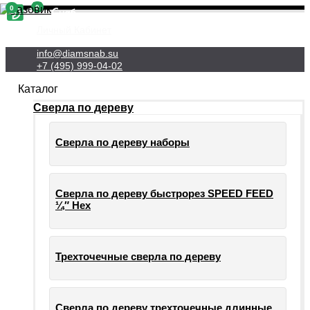
0
0
Личный Кабинет
info@diamsnab.su
+7 (495) 999-04-02
Каталог
Сверла по дереву
Сверла по дереву наборы
Сверла по дереву быстрорез SPEED FEED
¼″ Hex
Трехточечные сверла по дереву
Сверла по дереву трехточечные длинные