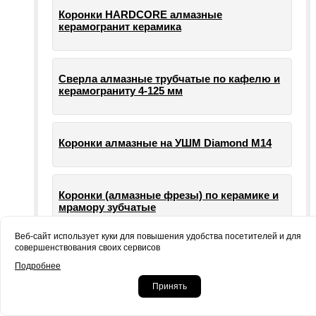
Коронки HARDCORE алмазные
керамогранит керамика
Сверла алмазные трубчатые по кафелю и
керамограниту 4-125 мм
Коронки алмазные на УШМ Diamond М14
Коронки (алмазные фрезы) по керамике и
мрамору зубчатые
Веб-сайт использует куки для повышения удобства посетителей и для
совершенствования своих сервисов
Опорные тарелки для шлифовальных
Подробнее
машин УШМ болгарки
Принять