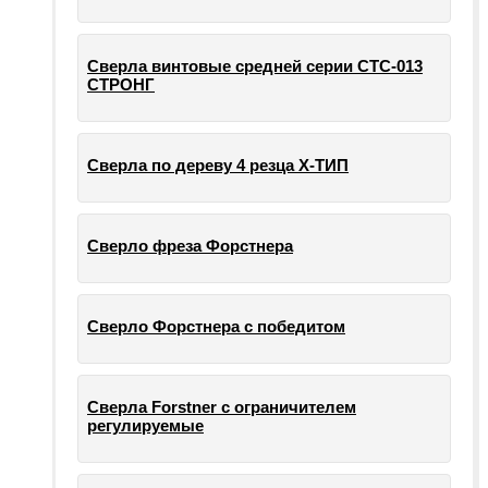
Сверла винтовые средней серии СТС-013
СТРОНГ
Сверла по дереву 4 резца Х-ТИП
Сверло фреза Форстнера
Сверло Форстнера с победитом
Сверла Forstner с ограничителем
регулируемые