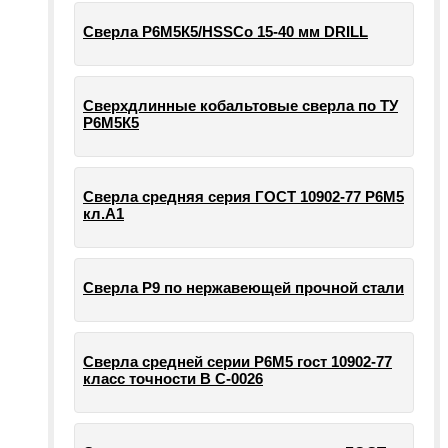
Сверла Р6М5К5/HSSCo 15-40 мм DRILL
Сверхдлинные кобальтовые сверла по ТУ
Р6М5К5
Сверла средняя серия ГОСТ 10902-77 Р6М5
кл.А1
Сверла Р9 по нержавеющей прочной стали
Сверла средней серии Р6М5 гост 10902-77
класс точности В С-0026