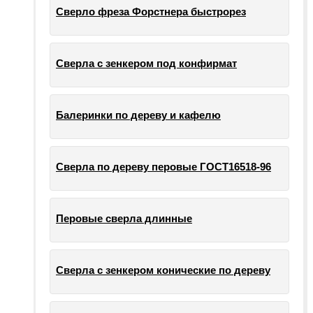
Сверло фреза Форстнера быстрорез
Сверла с зенкером под конфирмат
Балеринки по дереву и кафелю
Сверла по дереву перовые ГОСТ16518-96
Перовые сверла длинные
Сверла с зенкером конические по дереву