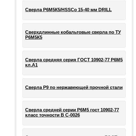
Сверла Р6М5К5/HSSCo 15-40 мм DRILL
Сверхдлинные кобальтовые сверла по ТУ
Р6М5К5
Сверла средняя серия ГОСТ 10902-77 Р6М5
кл.А1
Сверла Р9 по нержавеющей прочной стали
Сверла средней серии Р6М5 гост 10902-77
класс точности В С-0026