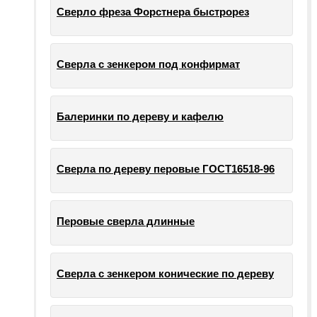
Сверло фреза Форстнера быстрорез
Сверла с зенкером под конфирмат
Балеринки по дереву и кафелю
Сверла по дереву перовые ГОСТ16518-96
Перовые сверла длинные
Сверла с зенкером конические по дереву