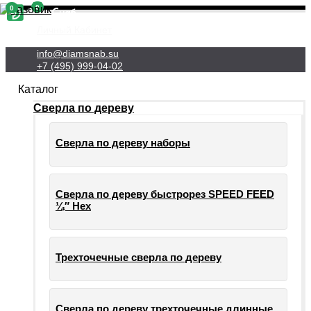
0
0
Личный Кабинет
info@diamsnab.su
+7 (495) 999-04-02
Каталог
Сверла по дереву
Сверла по дереву наборы
Сверла по дереву быстрорез SPEED FEED
¼″ Hex
Трехточечные сверла по дереву
Сверла по дереву трехточечные длинные