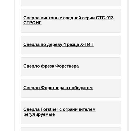
Сверла винтовые средней серии СТС-013
СТРОНГ
Сверла по дереву 4 резца Х-ТИП
Сверло фреза Форстнера
Сверло Форстнера с победитом
Сверла Forstner с ограничителем
регулируемые