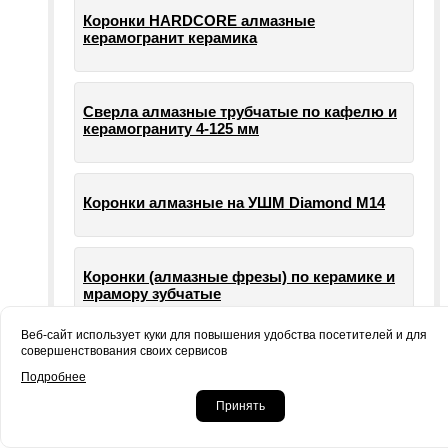
Коронки HARDCORE алмазные
керамогранит керамика
Сверла алмазные трубчатые по кафелю и
керамограниту 4-125 мм
Коронки алмазные на УШМ Diamond М14
Коронки (алмазные фрезы) по керамике и
мрамору зубчатые
Веб-сайт использует куки для повышения удобства посетителей и для
совершенствования своих сервисов
Опорные тарелки для шлифовальных
Подробнее
машин УШМ болгарки
Принять