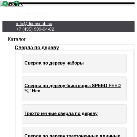
0
0
Личный Кабинет
info@diamsnab.su
+7 (495) 999-04-02
Каталог
Сверла по дереву
Сверла по дереву наборы
Сверла по дереву быстрорез SPEED FEED
¼″ Hex
Трехточечные сверла по дереву
Сверла по дереву трехточечные длинные