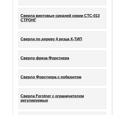
Сверла винтовые средней серии СТС-013
СТРОНГ
Сверла по дереву 4 резца Х-ТИП
Сверло фреза Форстнера
Сверло Форстнера с победитом
Сверла Forstner с ограничителем
регулируемые