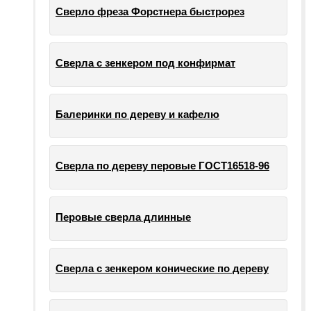
Сверло фреза Форстнера быстрорез
Сверла с зенкером под конфирмат
Балеринки по дереву и кафелю
Сверла по дереву перовые ГОСТ16518-96
Перовые сверла длинные
Сверла с зенкером конические по дереву