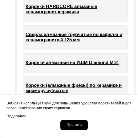
Коронки HARDCORE алмазные
керамогранит керамика
Сверла алмазные трубчатые по кафелю и
керамограниту 4-125 мм
Коронки алмазные на УШМ Diamond М14
Коронки (алмазные фрезы) по керамике и
мрамору зубчатые
Веб-сайт использует куки для повышения удобства посетителей и для
совершенствования своих сервисов
Опорные тарелки для шлифовальных
Подробнее
машин УШМ болгарки
Принять