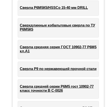
Сверла Р6М5К5/HSSCo 15-40 мм DRILL
Сверхдлинные кобальтовые сверла по ТУ
Р6М5К5
Сверла средняя серия ГОСТ 10902-77 Р6М5
кл.А1
Сверла Р9 по нержавеющей прочной стали
Сверла средней серии Р6М5 гост 10902-77
класс точности В С-0026