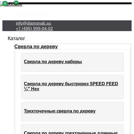
0
0
Личный Кабинет
info@diamsnab.su
+7 (495) 999-04-02
Каталог
Сверла по дереву
Сверла по дереву наборы
Сверла по дереву быстрорез SPEED FEED
¼″ Hex
Трехточечные сверла по дереву
Сверла по дереву трехточечные длинные