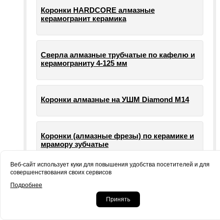
Коронки HARDCORE алмазные
керамогранит керамика
Сверла алмазные трубчатые по кафелю и
керамограниту 4-125 мм
Коронки алмазные на УШМ Diamond М14
Коронки (алмазные фрезы) по керамике и
мрамору зубчатые
Веб-сайт использует куки для повышения удобства посетителей и для
совершенствования своих сервисов
Опорные тарелки для шлифовальных
Подробнее
машин УШМ болгарки
Принять