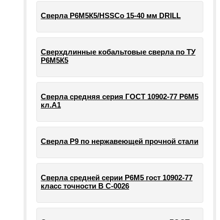
Сверла Р6М5К5/HSSCo 15-40 мм DRILL
Сверхдлинные кобальтовые сверла по ТУ
Р6М5К5
Сверла средняя серия ГОСТ 10902-77 Р6М5
кл.А1
Сверла Р9 по нержавеющей прочной стали
Сверла средней серии Р6М5 гост 10902-77
класс точности В С-0026