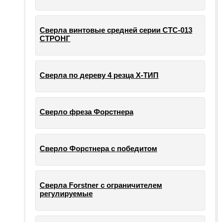
Сверла винтовые средней серии СТС-013
СТРОНГ
Сверла по дереву 4 резца Х-ТИП
Сверло фреза Форстнера
Сверло Форстнера с победитом
Сверла Forstner с ограничителем
регулируемые