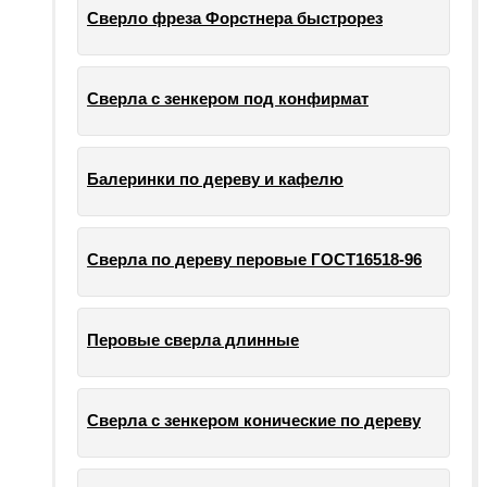
Сверло фреза Форстнера быстрорез
Сверла с зенкером под конфирмат
Балеринки по дереву и кафелю
Сверла по дереву перовые ГОСТ16518-96
Перовые сверла длинные
Сверла с зенкером конические по дереву