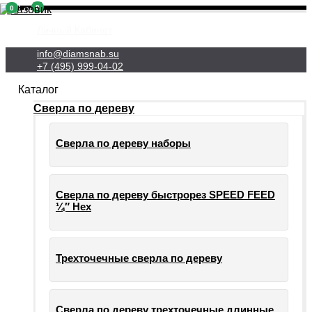
0
0
Личный Кабинет
info@diamsnab.su
+7 (495) 999-04-02
Каталог
Сверла по дереву
Сверла по дереву наборы
Сверла по дереву быстрорез SPEED FEED
¼″ Hex
Трехточечные сверла по дереву
Сверла по дереву трехточечные длинные