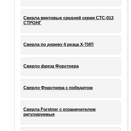
Сверла винтовые средней серии СТС-013
СТРОНГ
Сверла по дереву 4 резца Х-ТИП
Сверло фреза Форстнера
Сверло Форстнера с победитом
Сверла Forstner с ограничителем
регулируемые