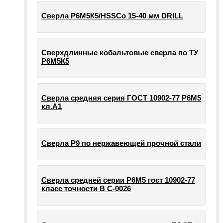
Сверла Р6М5К5/HSSCo 15-40 мм DRILL
Сверхдлинные кобальтовые сверла по ТУ
Р6М5К5
Сверла средняя серия ГОСТ 10902-77 Р6М5
кл.А1
Сверла Р9 по нержавеющей прочной стали
Сверла средней серии Р6М5 гост 10902-77
класс точности В С-0026