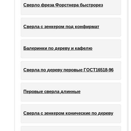
Сверло фреза Форстнера быстрорез
Сверла с зенкером под конфирмат
Балеринки по дереву и кафелю
Сверла по дереву перовые ГОСТ16518-96
Перовые сверла длинные
Сверла с зенкером конические по дереву