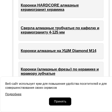
Коронки HARDCORE алмазные
керамогранит керамика
Сверла алмазные трубчатые по кафелю и
керамограниту 4-125 мм
Коронки алмазные на УШМ Diamond М14
Коронки (алмазные фрезы) по керамике и
мрамору зубчатые
Веб-сайт использует куки для повышения удобства посетителей и для
совершенствования своих сервисов
Опорные тарелки для шлифовальных
Подробнее
машин УШМ болгарки
Принять