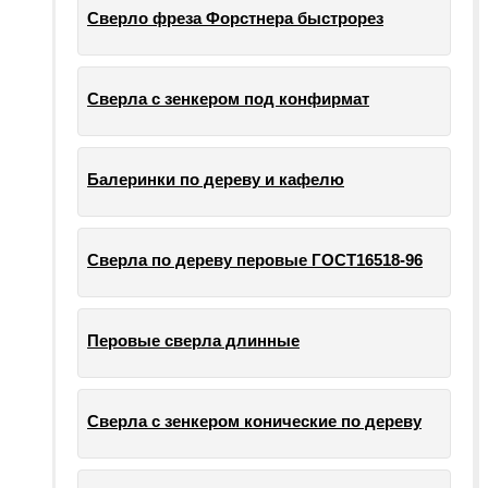
Сверло фреза Форстнера быстрорез
Сверла с зенкером под конфирмат
Балеринки по дереву и кафелю
Сверла по дереву перовые ГОСТ16518-96
Перовые сверла длинные
Сверла с зенкером конические по дереву