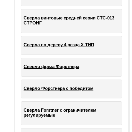
Сверла винтовые средней серии СТС-013
СТРОНГ
Сверла по дереву 4 резца Х-ТИП
Сверло фреза Форстнера
Сверло Форстнера с победитом
Сверла Forstner с ограничителем
регулируемые