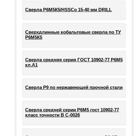
Сверла Р6М5К5/HSSCo 15-40 мм DRILL
Сверхдлинные кобальтовые сверла по ТУ
Р6М5К5
Сверла средняя серия ГОСТ 10902-77 Р6М5
кл.А1
Сверла Р9 по нержавеющей прочной стали
Сверла средней серии Р6М5 гост 10902-77
класс точности В С-0026