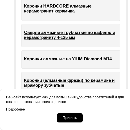
Коронки HARDCORE алмазные
керамогранит керамика
Сверла алмазные трубчатые по кафелю и
керамограниту 4-125 мм
Коронки алмазные на УШМ Diamond М14
Коронки (алмазные фрезы) по керамике и
мрамору зубчатые
Веб-сайт использует куки для повышения удобства посетителей и для
совершенствования своих сервисов
Опорные тарелки для шлифовальных
Подробнее
машин УШМ болгарки
Принять