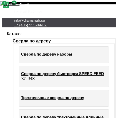
0
0
Личный Кабинет
info@diamsnab.su
+7 (495) 999-04-02
Каталог
Сверла по дереву
Сверла по дереву наборы
Сверла по дереву быстрорез SPEED FEED
¼″ Hex
Трехточечные сверла по дереву
Сверла по дереву трехточечные длинные