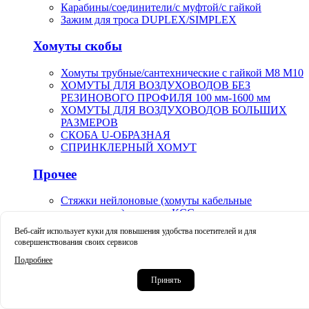
Карабины/соединители/с муфтой/с гайкой
Зажим для троса DUPLEX/SIMPLEX
Хомуты скобы
Хомуты трубные/сантехнические с гайкой М8 М10
ХОМУТЫ ДЛЯ ВОЗДУХОВОДОВ БЕЗ
РЕЗИНОВОГО ПРОФИЛЯ 100 мм-1600 мм
ХОМУТЫ ДЛЯ ВОЗДУХОВОДОВ БОЛЬШИХ
РАЗМЕРОВ
СКОБА U-ОБРАЗНАЯ
СПРИНКЛЕРНЫЙ ХОМУТ
Прочее
Стяжки нейлоновые (хомуты кабельные
пластиковые) стандарт КСС
Маркеры карандаши маркер-краска строительные
Веб-сайт использует куки для повышения удобства посетителей и для
Краскораспылители пневматические пистолет-
совершенствования своих сервисов
распылители арт.V-0019
Подробнее
Крацовки корщетки чашечные тарельчатые
Принять
усиленные