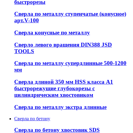
быстрорезы
Сверла по металлу ступенчатые (конусное)
арт.V-100
Сверла конусные по металлу
Сверло левого вращения DIN388 JSD
TOOLS
Сверла по металлу супердлинные 500-1200
мм
Сверла длиной 350 мм HSS класса А1
быстрорежущие глубокорезы с
цилиндрическим хвостовиком
Сверла по металлу экстра длинные
Сверла по бетону
Сверла по бетону хвостовик SDS