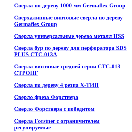
Сверла по дереву 1000 мм Germaflex Group
Сверхдлинные винтовые сверла по дереву
Germaflex Group
Сверла универсальные дерево металл HSS
Cверла бур по дереву для перфоратора SDS
PLUS СТС-013А
Сверла винтовые средней серии СТС-013
СТРОНГ
Сверла по дереву 4 резца Х-ТИП
Сверло фреза Форстнера
Сверло Форстнера с победитом
Сверла Forstner с ограничителем
регулируемые