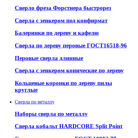
Сверло фреза Форстнера быстрорез
Сверла с зенкером под конфирмат
Балеринки по дереву и кафелю
Сверла по дереву перовые ГОСТ16518-96
Перовые сверла длинные
Сверла с зенкером конические по дереву
Кольцевые коронки по дереву пилы
круглые
Сверла по металлу
Наборы сверла по металлу
Сверла кобальт HARDCORE Split Point