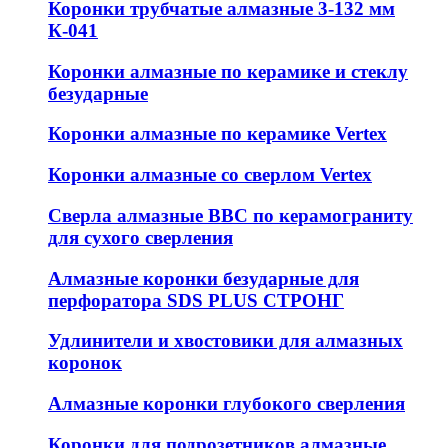
Коронки трубчатые алмазные 3-132 мм
К-041
Коронки алмазные по керамике и стеклу
безударные
Коронки алмазные по керамике Vertex
Коронки алмазные со сверлом Vertex
Сверла алмазные ВВС по керамограниту
для сухого сверления
Алмазные коронки безударные для
перфоратора SDS PLUS СТРОНГ
Удлинители и хвостовики для алмазных
коронок
Алмазные коронки глубокого сверления
Коронки для подрозетников алмазные