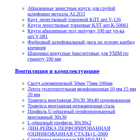
Абразивные зачистные круги для грубой
шлифовки металла AL2O3
Круг лепестковый торцевой КЛТ арт.V-126
Круги лепестковые торцевые КЛТ арт.К-50061
Круги абразивные под липучку 100 шт уп-ка
арт.V-081
Фибровый шлифовальный диск на основе карбид
кремния
Шарошки конусные бакелитовые для УШМ по
граниту 100 мм
Вентиляция и комплектующие
Скотч алюминиевый 50мм 75мм 100мм
Лента уплотнительная межфланцевая 10 мм 15 мм
20 мм
Траверса монтажная 20х30 38х40 оцинкованная
Траверса монтажная нержавеющая сталь
Профиль U-образный перфорированный
монтажный 30х30
L-образный профиль 30х30х2
ДИН-РЕЙКА ПЕРФОРИРОВАННАЯ
(ОЦИНКОВАННАЯ СТАЛЬ) L-2000
Струбцина монтажная М8 М10 М12