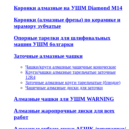
Коронки алмазные на УШМ Diamond М14
Коронки (алмазные фрезы) по керамике и
мрамору зубчатые
Опорные тарелки для шлифовальных
машин УШМ болгарки
Заточные алмазные чашки
Чашки/круги алмазные чашечные конические
Круги/чашки алмазные тарельчатые заточные
12R4
Заточные алмазные круги тарельчатые (блюдце)
Чашечные алмазные диски для заточки
Алмазные чашки для УШМ WARNING
Алмазные жаропрочные диски для всех
работ
Алмазные гибкие диски АГШК /черепашки/