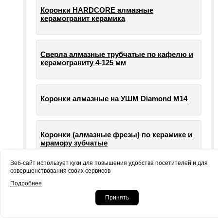
Коронки HARDCORE алмазные
керамогранит керамика
Сверла алмазные трубчатые по кафелю и
керамограниту 4-125 мм
Коронки алмазные на УШМ Diamond М14
Коронки (алмазные фрезы) по керамике и
мрамору зубчатые
Веб-сайт использует куки для повышения удобства посетителей и для
совершенствования своих сервисов
Опорные тарелки для шлифовальных
Подробнее
машин УШМ болгарки
Принять