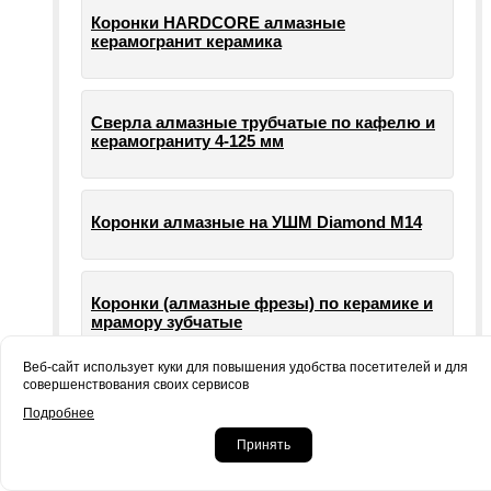
Коронки HARDCORE алмазные
керамогранит керамика
Сверла алмазные трубчатые по кафелю и
керамограниту 4-125 мм
Коронки алмазные на УШМ Diamond М14
Коронки (алмазные фрезы) по керамике и
мрамору зубчатые
Веб-сайт использует куки для повышения удобства посетителей и для
совершенствования своих сервисов
Опорные тарелки для шлифовальных
Подробнее
машин УШМ болгарки
Принять