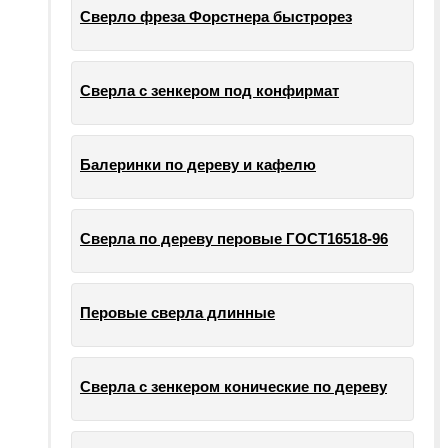
Сверло фреза Форстнера быстрорез
Сверла с зенкером под конфирмат
Балеринки по дереву и кафелю
Сверла по дереву перовые ГОСТ16518-96
Перовые сверла длинные
Сверла с зенкером конические по дереву