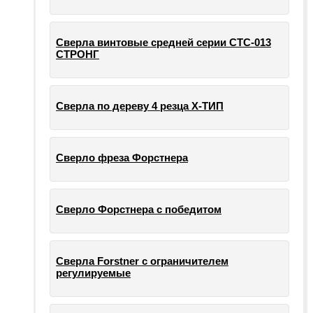
Сверла винтовые средней серии СТС-013
СТРОНГ
Сверла по дереву 4 резца Х-ТИП
Сверло фреза Форстнера
Сверло Форстнера с победитом
Сверла Forstner с ограничителем
регулируемые