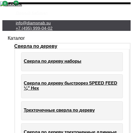
0
0
Личный Кабинет
info@diamsnab.su
+7 (495) 999-04-02
Каталог
Сверла по дереву
Сверла по дереву наборы
Сверла по дереву быстрорез SPEED FEED
¼″ Hex
Трехточечные сверла по дереву
Сверла по дереву трехточечные длинные