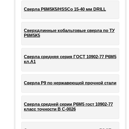
Сверла Р6М5К5/HSSCo 15-40 мм DRILL
Сверхдлинные кобальтовые сверла по ТУ
Р6М5К5
Сверла средняя серия ГОСТ 10902-77 Р6М5
кл.А1
Сверла Р9 по нержавеющей прочной стали
Сверла средней серии Р6М5 гост 10902-77
класс точности В С-0026