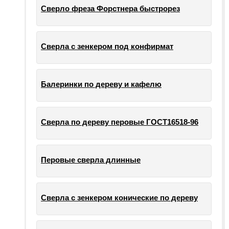
Сверло фреза Форстнера быстрорез
Сверла с зенкером под конфирмат
Балеринки по дереву и кафелю
Сверла по дереву перовые ГОСТ16518-96
Перовые сверла длинные
Сверла с зенкером конические по дереву