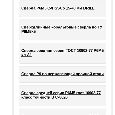
Сверла Р6М5К5/HSSCo 15-40 мм DRILL
Сверхдлинные кобальтовые сверла по ТУ
Р6М5К5
Сверла средняя серия ГОСТ 10902-77 Р6М5
кл.А1
Сверла Р9 по нержавеющей прочной стали
Сверла средней серии Р6М5 гост 10902-77
класс точности В С-0026