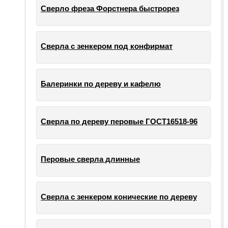
Сверло фреза Форстнера быстрорез
Сверла с зенкером под конфирмат
Балеринки по дереву и кафелю
Сверла по дереву перовые ГОСТ16518-96
Перовые сверла длинные
Сверла с зенкером конические по дереву