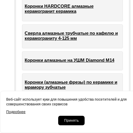
Коронки HARDCORE алмазные
керамогранит керамика
Сверла алмазные трубчатые по кафелю и
керамограниту 4-125 мм
Коронки алмазные на УШМ Diamond М14
Коронки (алмазные фрезы) по керамике и
мрамору зубчатые
Веб-сайт использует куки для повышения удобства посетителей и для
совершенствования своих сервисов
Опорные тарелки для шлифовальных
Подробнее
машин УШМ болгарки
Принять