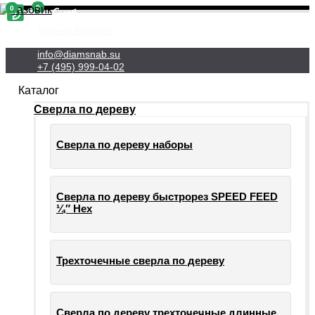
0
0
Личный Кабинет
info@diamsnab.su
+7 (495) 999-04-02
Каталог
Сверла по дереву
Сверла по дереву наборы
Сверла по дереву быстрорез SPEED FEED
¼″ Hex
Трехточечные сверла по дереву
Сверла по дереву трехточечные длинные