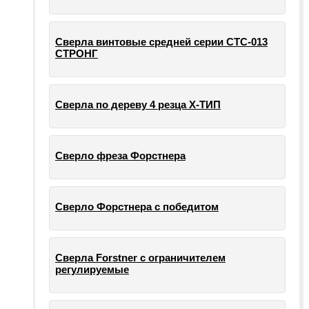
Сверла винтовые средней серии СТС-013
СТРОНГ
Сверла по дереву 4 резца Х-ТИП
Сверло фреза Форстнера
Сверло Форстнера с победитом
Сверла Forstner с ограничителем
регулируемые