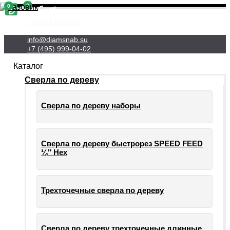
0
0
Личный Кабинет
info@diamsnab.su
+7 (495) 999-04-02
Каталог
Сверла по дереву
Сверла по дереву наборы
Сверла по дереву быстрорез SPEED FEED
¼″ Hex
Трехточечные сверла по дереву
Сверла по дереву трехточечные длинные