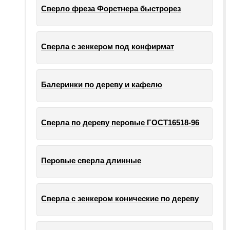
Сверло фреза Форстнера быстрорез
Сверла с зенкером под конфирмат
Балеринки по дереву и кафелю
Сверла по дереву перовые ГОСТ16518-96
Перовые сверла длинные
Сверла с зенкером конические по дереву