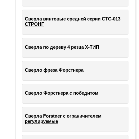
Сверла винтовые средней серии СТС-013
СТРОНГ
Сверла по дереву 4 резца Х-ТИП
Сверло фреза Форстнера
Сверло Форстнера с победитом
Сверла Forstner с ограничителем
регулируемые