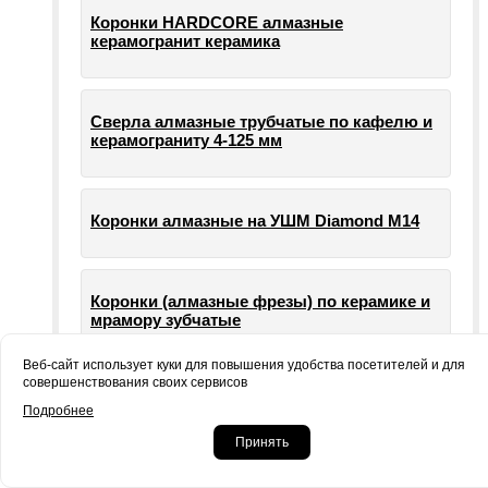
Коронки HARDCORE алмазные
керамогранит керамика
Сверла алмазные трубчатые по кафелю и
керамограниту 4-125 мм
Коронки алмазные на УШМ Diamond М14
Коронки (алмазные фрезы) по керамике и
мрамору зубчатые
Веб-сайт использует куки для повышения удобства посетителей и для
совершенствования своих сервисов
Опорные тарелки для шлифовальных
Подробнее
машин УШМ болгарки
Принять