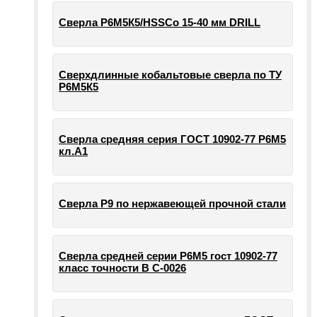
Сверла Р6М5К5/HSSCo 15-40 мм DRILL
Сверхдлинные кобальтовые сверла по ТУ
Р6М5К5
Сверла средняя серия ГОСТ 10902-77 Р6М5
кл.А1
Сверла Р9 по нержавеющей прочной стали
Сверла средней серии Р6М5 гост 10902-77
класс точности В С-0026