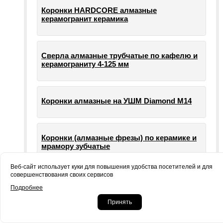
Коронки HARDCORE алмазные
керамогранит керамика
Сверла алмазные трубчатые по кафелю и
керамограниту 4-125 мм
Коронки алмазные на УШМ Diamond М14
Коронки (алмазные фрезы) по керамике и
мрамору зубчатые
Веб-сайт использует куки для повышения удобства посетителей и для
совершенствования своих сервисов
Опорные тарелки для шлифовальных
Подробнее
машин УШМ болгарки
Принять