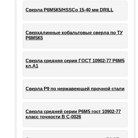
Сверла Р6М5К5/HSSCo 15-40 мм DRILL
Сверхдлинные кобальтовые сверла по ТУ
Р6М5К5
Сверла средняя серия ГОСТ 10902-77 Р6М5
кл.А1
Сверла Р9 по нержавеющей прочной стали
Сверла средней серии Р6М5 гост 10902-77
класс точности В С-0026