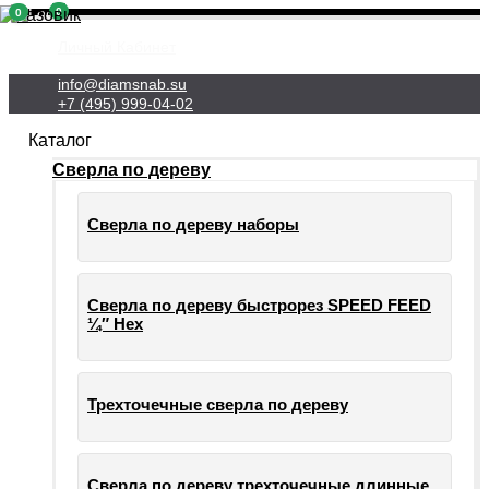
0
0
Личный Кабинет
info@diamsnab.su
+7 (495) 999-04-02
Каталог
Сверла по дереву
Сверла по дереву наборы
Сверла по дереву быстрорез SPEED FEED
¼″ Hex
Трехточечные сверла по дереву
Сверла по дереву трехточечные длинные