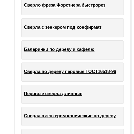
Сверло фреза Форстнера быстрорез
Сверла с зенкером под конфирмат
Балеринки по дереву и кафелю
Сверла по дереву перовые ГОСТ16518-96
Перовые сверла длинные
Сверла с зенкером конические по дереву