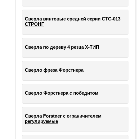
Сверла винтовые средней серии СТС-013
СТРОНГ
Сверла по дереву 4 резца Х-ТИП
Сверло фреза Форстнера
Сверло Форстнера с победитом
Сверла Forstner с ограничителем
регулируемые