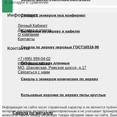
В закладки
В сравнение
Информация
Сверла с зенкером под конфирмат
Личный Кабинет
Доставка и оплата
Балеринки по дереву и кафелю
О компании
Контакты
Сверла по дереву перовые ГОСТ16518-96
Контакты
+7 (495) 999-04-02
Перовые сверла длинные
info@diamsnab.su
МО, Шаховская, Рижское шоссе, д.17
Связаться с нами
Сверла с зенкером конические по дереву
Кольцевые коронки по дереву пилы круглые
Информация на сайте носит справочный характер и не является публи
интернет-магазине является ориентировочным и не учитывает брониров
Сверла по металлу
можете оставить заявку на резерв товара оформив заказ на сайте. Б