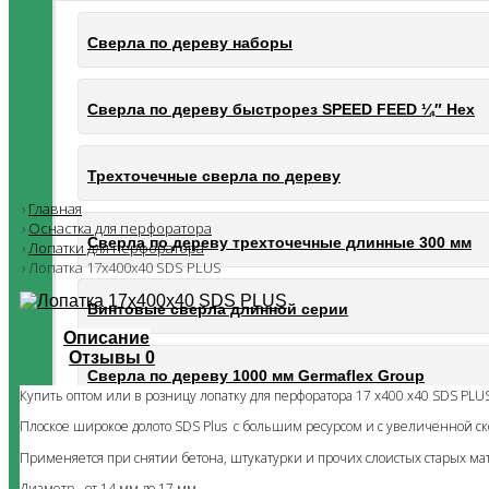
Сверла по дереву наборы
Сверла по дереву быстрорез SPEED FEED ¼″ Hex
Трехточечные сверла по дереву
Главная
Оснастка для перфоратора
Сверла по дереву трехточечные длинные 300 мм
Лопатки для перфоратора
Лопатка 17х400х40 SDS PLUS
Винтовые сверла длинной серии
Описание
Отзывы
0
Сверла по дереву 1000 мм Germaflex Group
Купить оптом или в розницу лопатку для перфоратора 17 х400 х40 SDS PLU
Плоское широкое долото SDS Plus с большим ресурсом и с увеличенной ск
Сверхдлинные винтовые сверла по дереву Germaf
Применяется при снятии бетона, штукатурки и прочих слоистых старых 
Диаметр - от 14 мм до 17 мм