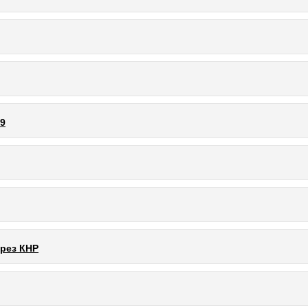
69
рез КНР