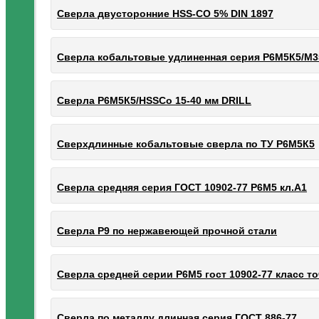
Сверла двусторонние HSS-CO 5% DIN 1897
Сверла кобальтовые удлиненная серия Р6М5К5/М3
Сверла Р6М5К5/HSSCo 15-40 мм DRILL
Сверхдлинные кобальтовые сверла по ТУ Р6М5К5
Сверла средняя серия ГОСТ 10902-77 Р6М5 кл.А1
Сверла Р9 по нержавеющей прочной стали
Сверла средней серии Р6М5 гост 10902-77 класс то
Сверла по металлу длинная серия ГОСТ 886-77