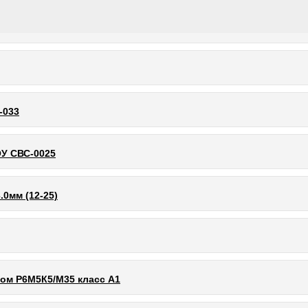
-033
У СВС-0025
0мм (12-25)
ом Р6М5К5/М35 класс А1