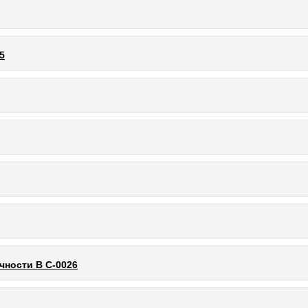
5
чности В С-0026