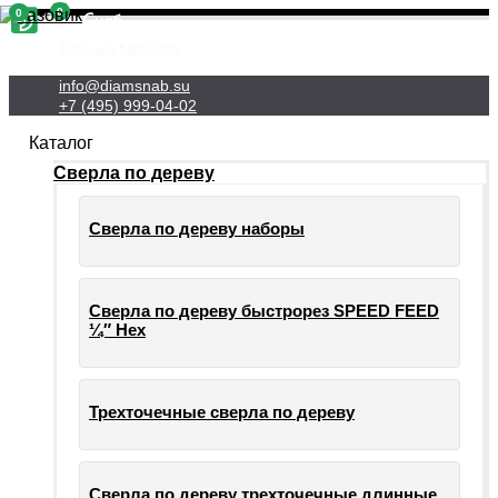
0
0
Личный Кабинет
info@diamsnab.su
+7 (495) 999-04-02
Каталог
Сверла по дереву
Сверла по дереву наборы
Сверла по дереву быстрорез SPEED FEED
¼″ Hex
Трехточечные сверла по дереву
Сверла по дереву трехточечные длинные