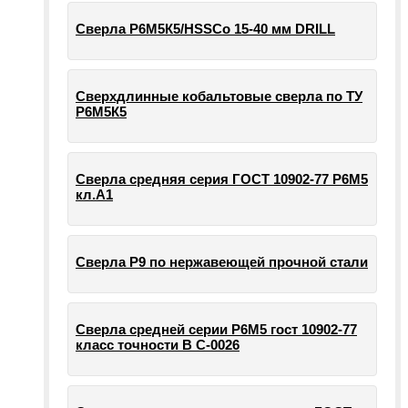
Сверла Р6М5К5/HSSCo 15-40 мм DRILL
Сверхдлинные кобальтовые сверла по ТУ
Р6М5К5
Сверла средняя серия ГОСТ 10902-77 Р6М5
кл.А1
Сверла Р9 по нержавеющей прочной стали
Сверла средней серии Р6М5 гост 10902-77
класс точности В С-0026