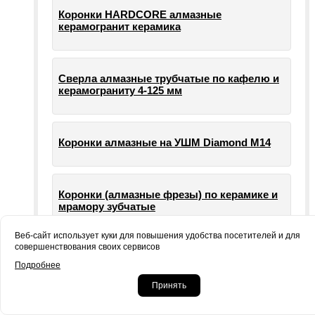
Коронки HARDCORE алмазные
керамогранит керамика
Сверла алмазные трубчатые по кафелю и
керамограниту 4-125 мм
Коронки алмазные на УШМ Diamond М14
Коронки (алмазные фрезы) по керамике и
мрамору зубчатые
Веб-сайт использует куки для повышения удобства посетителей и для
совершенствования своих сервисов
Опорные тарелки для шлифовальных
Подробнее
машин УШМ болгарки
Принять