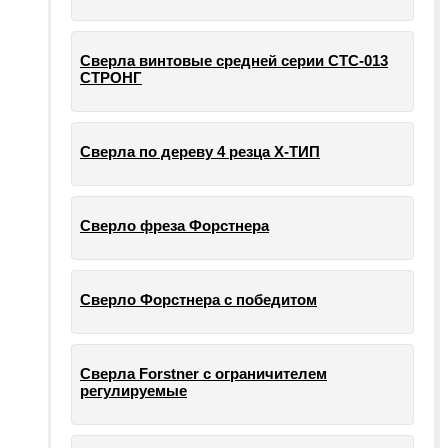
Сверла винтовые средней серии СТС-013
СТРОНГ
Сверла по дереву 4 резца Х-ТИП
Сверло фреза Форстнера
Сверло Форстнера с победитом
Сверла Forstner с ограничителем
регулируемые