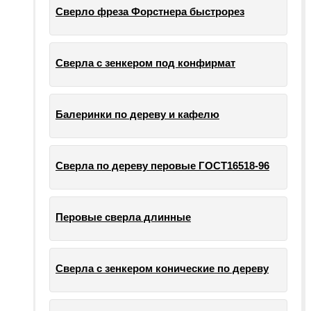
Сверло фреза Форстнера быстрорез
Сверла с зенкером под конфирмат
Балеринки по дереву и кафелю
Сверла по дереву перовые ГОСТ16518-96
Перовые сверла длинные
Сверла с зенкером конические по дереву