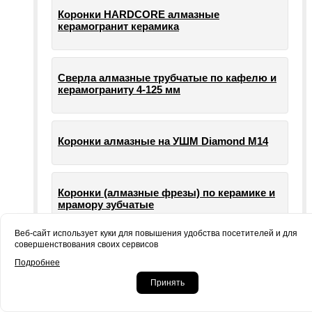
Коронки HARDCORE алмазные
керамогранит керамика
Сверла алмазные трубчатые по кафелю и
керамограниту 4-125 мм
Коронки алмазные на УШМ Diamond М14
Коронки (алмазные фрезы) по керамике и
мрамору зубчатые
Веб-сайт использует куки для повышения удобства посетителей и для
совершенствования своих сервисов
Опорные тарелки для шлифовальных
Подробнее
машин УШМ болгарки
Принять