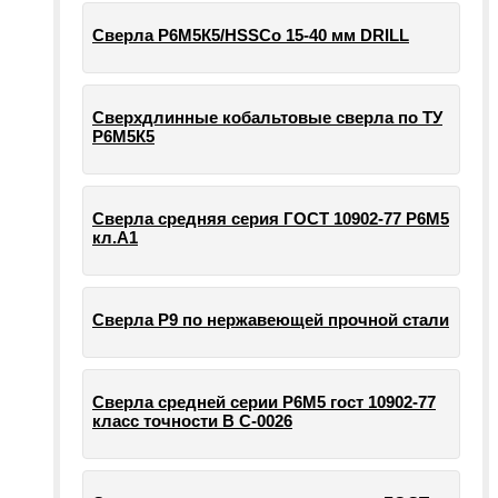
Сверла Р6М5К5/HSSCo 15-40 мм DRILL
Сверхдлинные кобальтовые сверла по ТУ
Р6М5К5
Сверла средняя серия ГОСТ 10902-77 Р6М5
кл.А1
Сверла Р9 по нержавеющей прочной стали
Сверла средней серии Р6М5 гост 10902-77
класс точности В С-0026