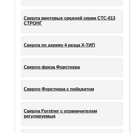
Сверла винтовые средней серии СТС-013
СТРОНГ
Сверла по дереву 4 резца Х-ТИП
Сверло фреза Форстнера
Сверло Форстнера с победитом
Сверла Forstner с ограничителем
регулируемые