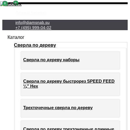
0
0
Личный Кабинет
info@diamsnab.su
+7 (495) 999-04-02
Каталог
Сверла по дереву
Сверла по дереву наборы
Сверла по дереву быстрорез SPEED FEED
¼″ Hex
Трехточечные сверла по дереву
Сверла по дереву трехточечные длинные