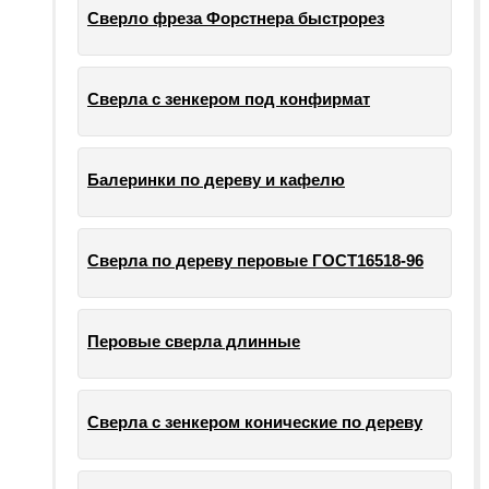
Сверло фреза Форстнера быстрорез
Сверла с зенкером под конфирмат
Балеринки по дереву и кафелю
Сверла по дереву перовые ГОСТ16518-96
Перовые сверла длинные
Сверла с зенкером конические по дереву