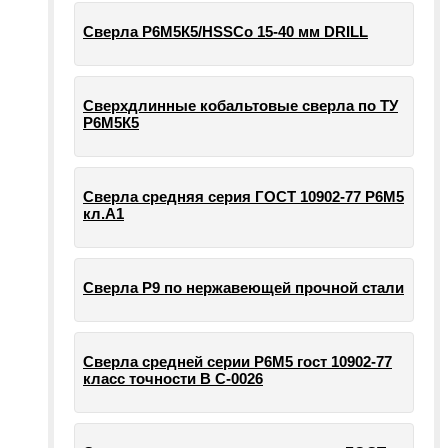
Сверла Р6М5К5/HSSCo 15-40 мм DRILL
Сверхдлинные кобальтовые сверла по ТУ
Р6М5К5
Сверла средняя серия ГОСТ 10902-77 Р6М5
кл.А1
Сверла Р9 по нержавеющей прочной стали
Сверла средней серии Р6М5 гост 10902-77
класс точности В С-0026