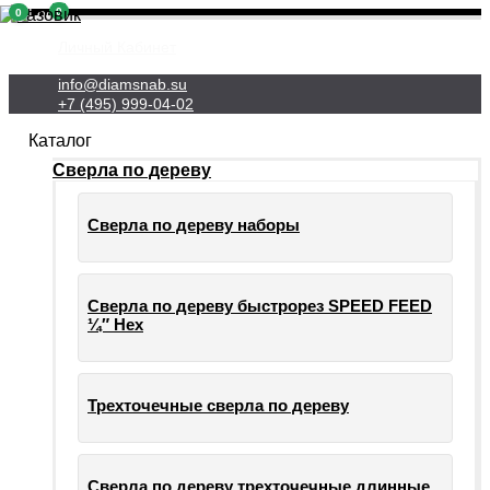
0
0
Личный Кабинет
info@diamsnab.su
+7 (495) 999-04-02
Каталог
Сверла по дереву
Сверла по дереву наборы
Сверла по дереву быстрорез SPEED FEED
¼″ Hex
Трехточечные сверла по дереву
Сверла по дереву трехточечные длинные