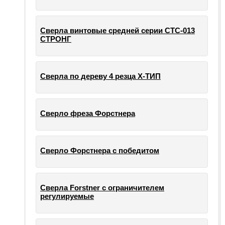
Сверла винтовые средней серии СТС-013
СТРОНГ
Сверла по дереву 4 резца Х-ТИП
Сверло фреза Форстнера
Сверло Форстнера с победитом
Сверла Forstner с ограничителем
регулируемые