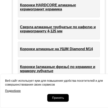
Коронки HARDCORE алмазные
керамогранит керамика
Сверла алмазные трубчатые по кафелю и
керамограниту 4-125 мм
Коронки алмазные на УШМ Diamond М14
Коронки (алмазные фрезы) по керамике и
мрамору зубчатые
Веб-сайт использует куки для повышения удобства посетителей и для
совершенствования своих сервисов
Опорные тарелки для шлифовальных
Подробнее
машин УШМ болгарки
Принять