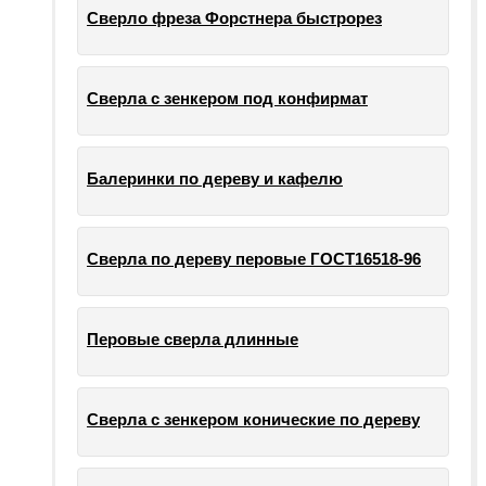
Сверло фреза Форстнера быстрорез
Сверла с зенкером под конфирмат
Балеринки по дереву и кафелю
Сверла по дереву перовые ГОСТ16518-96
Перовые сверла длинные
Сверла с зенкером конические по дереву