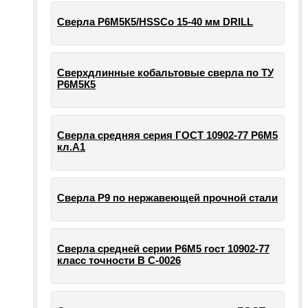
Сверла Р6М5К5/HSSCo 15-40 мм DRILL
Сверхдлинные кобальтовые сверла по ТУ
Р6М5К5
Сверла средняя серия ГОСТ 10902-77 Р6М5
кл.А1
Сверла Р9 по нержавеющей прочной стали
Сверла средней серии Р6М5 гост 10902-77
класс точности В С-0026