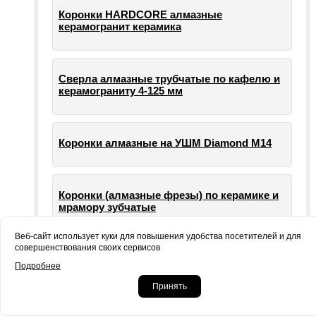
Коронки HARDCORE алмазные
керамогранит керамика
Сверла алмазные трубчатые по кафелю и
керамограниту 4-125 мм
Коронки алмазные на УШМ Diamond М14
Коронки (алмазные фрезы) по керамике и
мрамору зубчатые
Веб-сайт использует куки для повышения удобства посетителей и для
совершенствования своих сервисов
Опорные тарелки для шлифовальных
Подробнее
машин УШМ болгарки
Принять