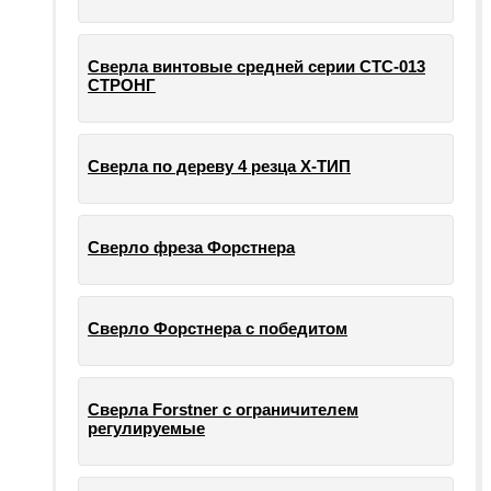
Сверла винтовые средней серии СТС-013
СТРОНГ
Сверла по дереву 4 резца Х-ТИП
Сверло фреза Форстнера
Сверло Форстнера с победитом
Сверла Forstner с ограничителем
регулируемые