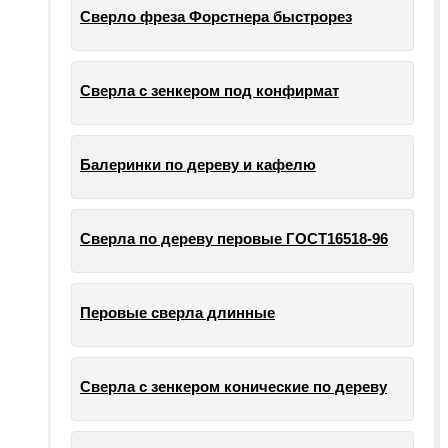
Сверло фреза Форстнера быстрорез
Сверла с зенкером под конфирмат
Балеринки по дереву и кафелю
Сверла по дереву перовые ГОСТ16518-96
Перовые сверла длинные
Сверла с зенкером конические по дереву