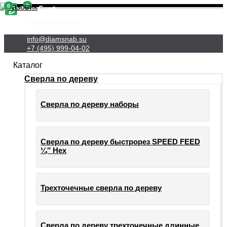
0
0
Личный Кабинет
info@diamsnab.su
+7 (495) 999-04-02
Каталог
Сверла по дереву
Сверла по дереву наборы
Сверла по дереву быстрорез SPEED FEED
¼″ Hex
Трехточечные сверла по дереву
Сверла по дереву трехточечные длинные