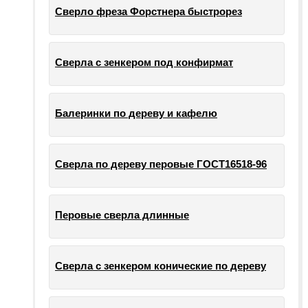
Сверло фреза Форстнера быстрорез
Сверла с зенкером под конфирмат
Балеринки по дереву и кафелю
Сверла по дереву перовые ГОСТ16518-96
Перовые сверла длинные
Сверла с зенкером конические по дереву