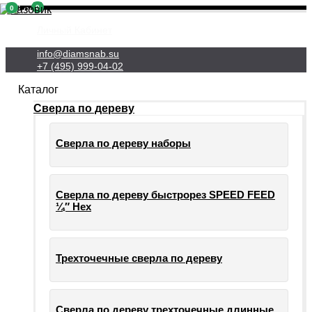
0
0
Личный Кабинет
info@diamsnab.su
+7 (495) 999-04-02
Каталог
Сверла по дереву
Сверла по дереву наборы
Сверла по дереву быстрорез SPEED FEED
¼″ Hex
Трехточечные сверла по дереву
Сверла по дереву трехточечные длинные