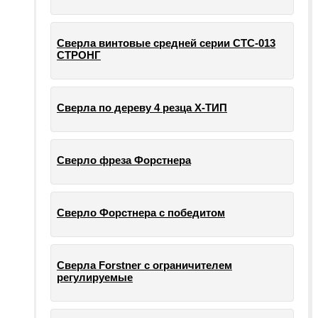
Сверла винтовые средней серии СТС-013
СТРОНГ
Сверла по дереву 4 резца Х-ТИП
Сверло фреза Форстнера
Сверло Форстнера с победитом
Сверла Forstner с ограничителем
регулируемые