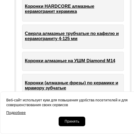
Коронки HARDCORE алмазные
керамогранит керамика
Сверла алмазные трубчатые по кафелю и
керамограниту 4-125 мм
Коронки алмазные на УШМ Diamond М14
Коронки (алмазные фрезы) по керамике и
мрамору зубчатые
Веб-сайт использует куки для повышения удобства посетителей и для
совершенствования своих сервисов
Опорные тарелки для шлифовальных
Подробнее
машин УШМ болгарки
Принять