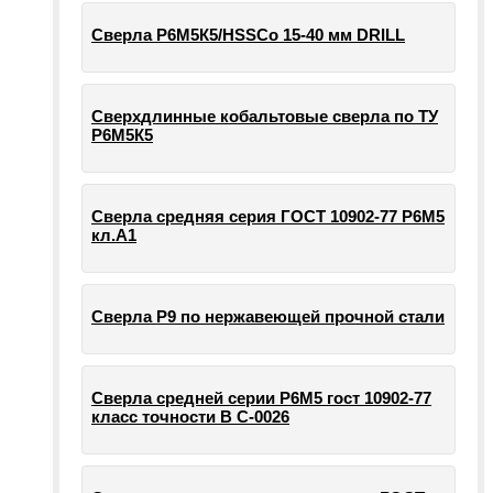
Сверла Р6М5К5/HSSCo 15-40 мм DRILL
Сверхдлинные кобальтовые сверла по ТУ
Р6М5К5
Сверла средняя серия ГОСТ 10902-77 Р6М5
кл.А1
Сверла Р9 по нержавеющей прочной стали
Сверла средней серии Р6М5 гост 10902-77
класс точности В С-0026