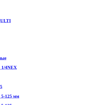
MULTI
ные
у 1/4NEX
5
5-125 мм