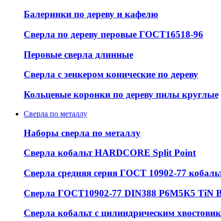
Балеринки по дереву и кафелю
Сверла по дереву перовые ГОСТ16518-96
Перовые сверла длинные
Сверла с зенкером конические по дереву
Кольцевые коронки по дереву пилы круглые
Сверла по металлу
Наборы сверла по металлу
Сверла кобальт HARDCORE Split Point
Сверла средняя серия ГОСТ 10902-77 кобаль
Сверла ГОСТ10902-77 DIN388 Р6М5К5 Ti
Сверла кобальт с цилиндрическим хвостовико