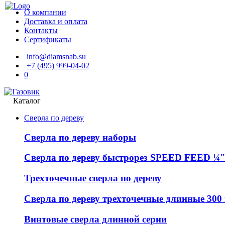
О компании
Доставка и оплата
Контакты
Сертификаты
info@diamsnab.su
+7 (495) 999-04-02
0
Каталог
Сверла по дереву
Сверла по дереву наборы
Сверла по дереву быстрорез SPEED FEED ¼″
Трехточечные сверла по дереву
Сверла по дереву трехточечные длинные 300
Винтовые сверла длинной серии