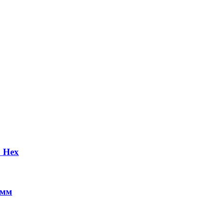
 Hex
 мм