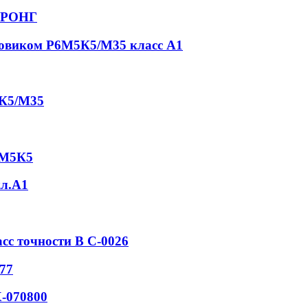
СТРОНГ
товиком Р6М5К5/М35 класс А1
5К5/М35
6М5К5
кл.А1
асс точности В С-0026
77
-070800