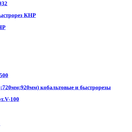
032
быстрорез КНР
НР
500
м;720мм;920мм) кобальтовые и быстрорезы
т.V-100
S