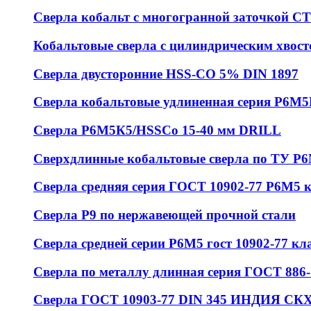
Сверла кобальт с многогранной заточкой 
Кобальтовые сверла с цилиндрическим хвос
Сверла двусторонние HSS-CO 5% DIN 1897
Сверла кобальтовые удлиненная серия Р6М
Сверла Р6М5К5/HSSCo 15-40 мм DRILL
Сверхдлинные кобальтовые сверла по ТУ Р
Сверла средняя серия ГОСТ 10902-77 Р6М5 
Сверла Р9 по нержавеющей прочной стали
Сверла средней серии Р6М5 гост 10902-77 кл
Сверла по металлу длинная серия ГОСТ 886-
Сверла ГОСТ 10903-77 DIN 345 ИНДИЯ СКХ