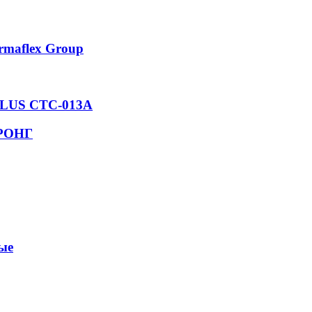
rmaflex Group
 PLUS СТС-013А
ТРОНГ
ые