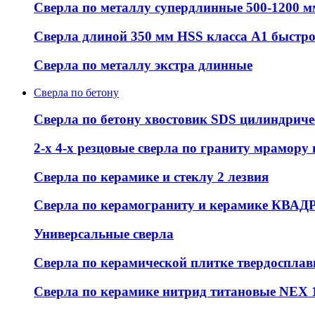
Сверла по металлу супердлинные 500-1200 м
Сверла длиной 350 мм HSS класса А1 быстр
Сверла по металлу экстра длинные
Сверла по бетону
Сверла по бетону хвостовик SDS цилиндрич
2-х 4-х резцовые сверла по граниту мрамору
Сверла по керамике и стеклу 2 лезвия
Сверла по керамограниту и керамике КВАД
Универсальные сверла
Сверла по керамической плитке твердоспла
Сверла по керамике нитрид титановые NEX 1