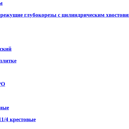
м
орежущие глубокорезы с цилиндрическим хвостов
еский
 плитке
РО
вные
1/4 крестовые