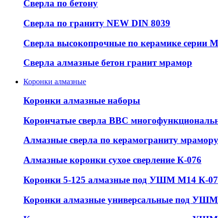
Сверла по бетону
Сверла по граниту NEW DIN 8039
Сверла высокопрочные по керамике серии 
Сверла алмазные бетон гранит мрамор
Коронки алмазные
Коронки алмазные наборы
Корончатые сверла ВВС многофункциональ
Алмазные сверла по керамограниту мрамор
Алмазные коронки сухое сверление К-076
Коронки 5-125 алмазные под УШМ М14 К-07
Коронки алмазные универсальные под УШМ 