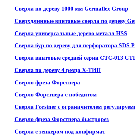
Сверла по дереву 1000 мм Germaflex Group
Сверхдлинные винтовые сверла по дереву Ge
Сверла универсальные дерево металл HSS
Cверла бур по дереву для перфоратора SDS
Сверла винтовые средней серии СТС-013 С
Сверла по дереву 4 резца Х-ТИП
Сверло фреза Форстнера
Сверло Форстнера с победитом
Сверла Forstner с ограничителем регулируем
Сверло фреза Форстнера быстрорез
Сверла с зенкером под конфирмат