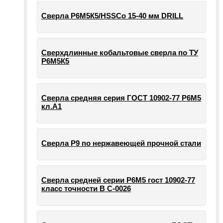
Сверла Р6М5К5/HSSCo 15-40 мм DRILL
Сверхдлинные кобальтовые сверла по ТУ
Р6М5К5
Сверла средняя серия ГОСТ 10902-77 Р6М5
кл.А1
Сверла Р9 по нержавеющей прочной стали
Сверла средней серии Р6М5 гост 10902-77
класс точности В С-0026