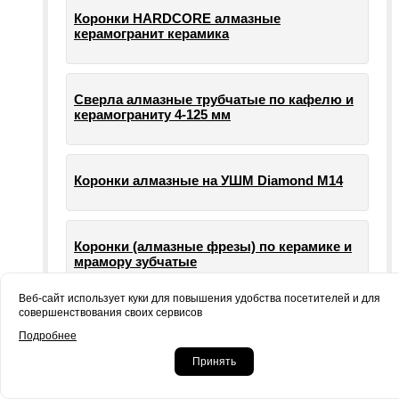
Коронки HARDCORE алмазные
керамогранит керамика
Сверла алмазные трубчатые по кафелю и
керамограниту 4-125 мм
Коронки алмазные на УШМ Diamond М14
Коронки (алмазные фрезы) по керамике и
мрамору зубчатые
Веб-сайт использует куки для повышения удобства посетителей и для
совершенствования своих сервисов
Опорные тарелки для шлифовальных
Подробнее
машин УШМ болгарки
Принять