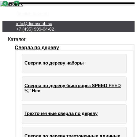
0
0
Личный Кабинет
info@diamsnab.su
+7 (495) 999-04-02
Каталог
Сверла по дереву
Сверла по дереву наборы
Сверла по дереву быстрорез SPEED FEED
¼″ Hex
Трехточечные сверла по дереву
Сверла по дереву трехточечные длинные