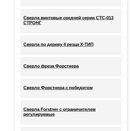
Сверла винтовые средней серии СТС-013
СТРОНГ
Сверла по дереву 4 резца Х-ТИП
Сверло фреза Форстнера
Сверло Форстнера с победитом
Сверла Forstner с ограничителем
регулируемые