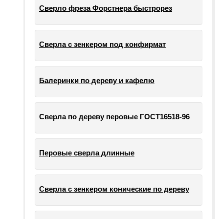
Сверло фреза Форстнера быстрорез
Сверла с зенкером под конфирмат
Балеринки по дереву и кафелю
Сверла по дереву перовые ГОСТ16518-96
Перовые сверла длинные
Сверла с зенкером конические по дереву