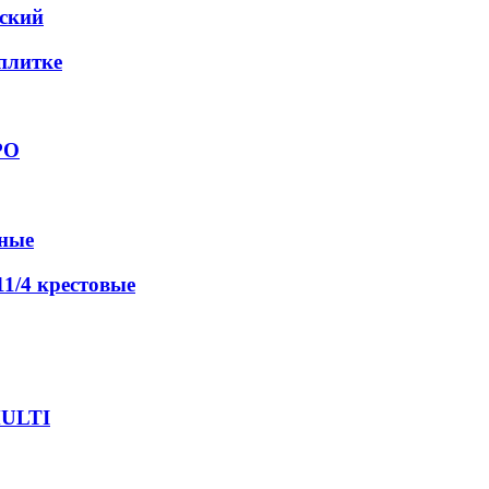
еский
 плитке
РО
вные
1/4 крестовые
MULTI