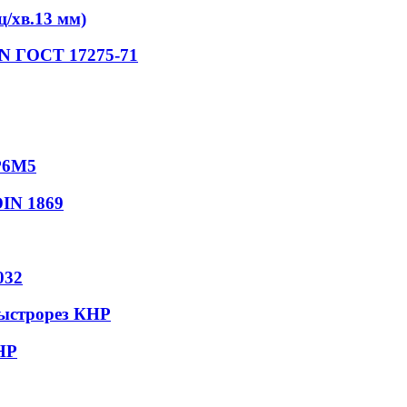
/хв.13 мм)
iN ГОСТ 17275-71
Р6М5
DIN 1869
032
быстрорез КНР
НР