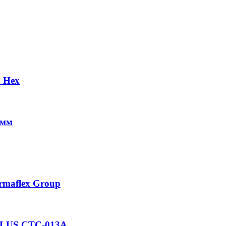
 Hex
 мм
rmaflex Group
 PLUS СТС-013А