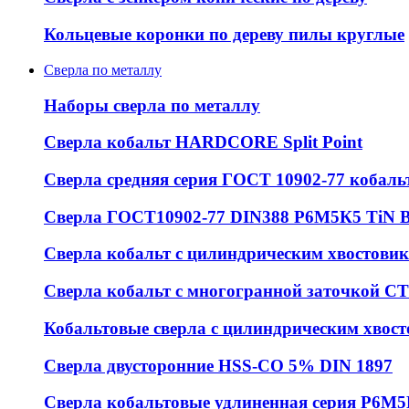
Кольцевые коронки по дереву пилы круглые
Сверла по металлу
Наборы сверла по металлу
Сверла кобальт HARDCORE Split Point
Сверла средняя серия ГОСТ 10902-77 кобаль
Сверла ГОСТ10902-77 DIN388 Р6М5К5 Ti
Сверла кобальт с цилиндрическим хвостовико
Сверла кобальт с многогранной заточкой 
Кобальтовые сверла с цилиндрическим хвос
Сверла двусторонние HSS-CO 5% DIN 1897
Сверла кобальтовые удлиненная серия Р6М