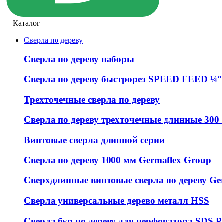
Каталог
Сверла по дереву
Сверла по дереву наборы
Сверла по дереву быстрорез SPEED FEED ¼″
Трехточечные сверла по дереву
Сверла по дереву трехточечные длинные 300
Винтовые сверла длинной серии
Сверла по дереву 1000 мм Germaflex Group
Сверхдлинные винтовые сверла по дереву Ge
Сверла универсальные дерево металл HSS
Cверла бур по дереву для перфоратора SDS