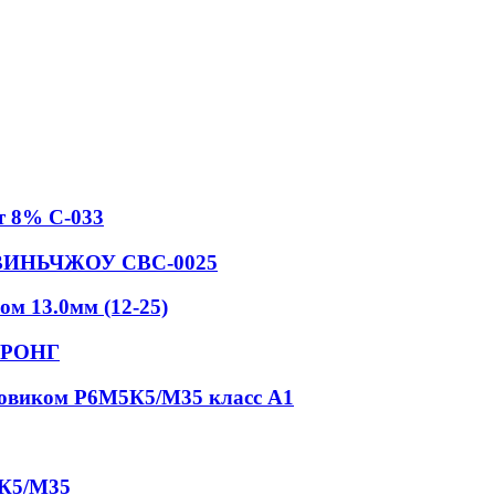
т 8% С-033
N ВИНЬЧЖОУ СВС-0025
м 13.0мм (12-25)
СТРОНГ
товиком Р6М5К5/М35 класс А1
5К5/М35