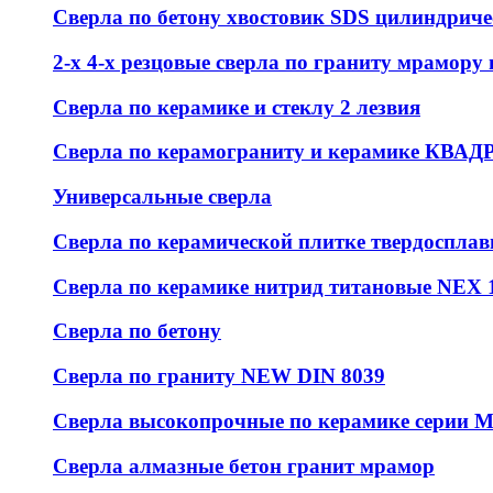
Сверла по бетону хвостовик SDS цилиндрич
2-х 4-х резцовые сверла по граниту мрамору
Сверла по керамике и стеклу 2 лезвия
Сверла по керамограниту и керамике КВАД
Универсальные сверла
Сверла по керамической плитке твердоспла
Сверла по керамике нитрид титановые NEX 1
Сверла по бетону
Сверла по граниту NEW DIN 8039
Сверла высокопрочные по керамике серии 
Сверла алмазные бетон гранит мрамор