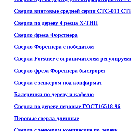
Сверла винтовые средней серии СТС-013 С
Сверла по дереву 4 резца Х-ТИП
Сверло фреза Форстнера
Сверло Форстнера с победитом
Сверла Forstner с ограничителем регулируем
Сверло фреза Форстнера быстрорез
Сверла с зенкером под конфирмат
Балеринки по дереву и кафелю
Сверла по дереву перовые ГОСТ16518-96
Перовые сверла длинные
Сверла с зенкером конические по дереву