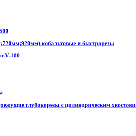
500
м;720мм;920мм) кобальтовые и быстрорезы
т.V-100
S
м
орежущие глубокорезы с цилиндрическим хвостов