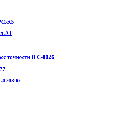
6М5К5
кл.А1
асс точности В С-0026
77
-070800