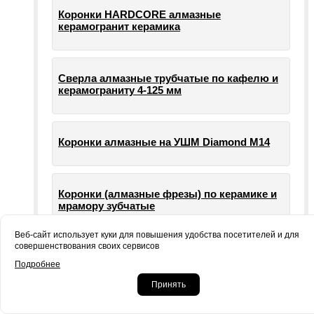
Коронки HARDCORE алмазные
керамогранит керамика
Сверла алмазные трубчатые по кафелю и
керамограниту 4-125 мм
Коронки алмазные на УШМ Diamond М14
Коронки (алмазные фрезы) по керамике и
мрамору зубчатые
Веб-сайт использует куки для повышения удобства посетителей и для
совершенствования своих сервисов
Опорные тарелки для шлифовальных
Подробнее
машин УШМ болгарки
Принять