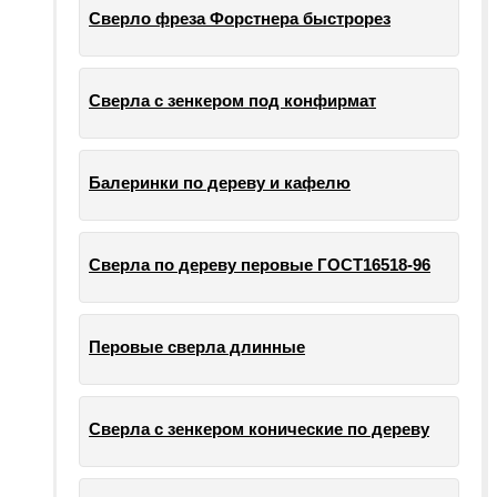
Сверло фреза Форстнера быстрорез
Сверла с зенкером под конфирмат
Балеринки по дереву и кафелю
Сверла по дереву перовые ГОСТ16518-96
Перовые сверла длинные
Сверла с зенкером конические по дереву