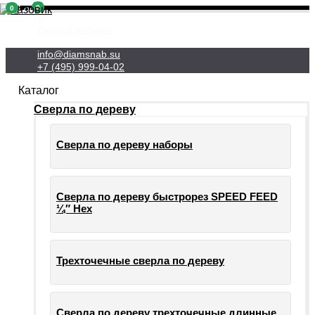
0
0
Личный Кабинет
info@diamsnab.su
+7 (495) 999-04-02
Каталог
Сверла по дереву
Сверла по дереву наборы
Сверла по дереву быстрорез SPEED FEED
¼″ Hex
Трехточечные сверла по дереву
Сверла по дереву трехточечные длинные