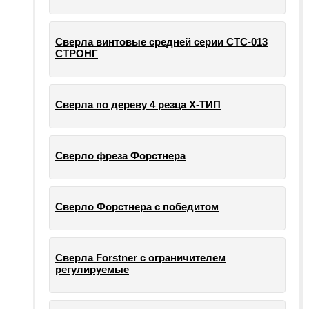
Сверла винтовые средней серии СТС-013
СТРОНГ
Сверла по дереву 4 резца Х-ТИП
Сверло фреза Форстнера
Сверло Форстнера с победитом
Сверла Forstner с ограничителем
регулируемые