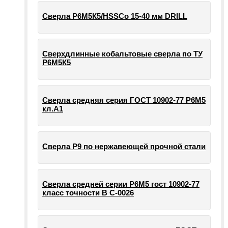
Сверла Р6М5К5/HSSCo 15-40 мм DRILL
Сверхдлинные кобальтовые сверла по ТУ
Р6М5К5
Сверла средняя серия ГОСТ 10902-77 Р6М5
кл.А1
Сверла Р9 по нержавеющей прочной стали
Сверла средней серии Р6М5 гост 10902-77
класс точности В С-0026