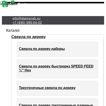
0
0
Личный Кабинет
info@diamsnab.su
+7 (495) 999-04-02
Каталог
Сверла по дереву
Сверла по дереву наборы
Сверла по дереву быстрорез SPEED FEED
¼″ Hex
Трехточечные сверла по дереву
Сверла по дереву трехточечные длинные