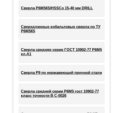
Сверла Р6М5К5/HSSCo 15-40 мм DRILL
Сверхдлинные кобальтовые сверла по ТУ
Р6М5К5
Сверла средняя серия ГОСТ 10902-77 Р6М5
кл.А1
Сверла Р9 по нержавеющей прочной стали
Сверла средней серии Р6М5 гост 10902-77
класс точности В С-0026