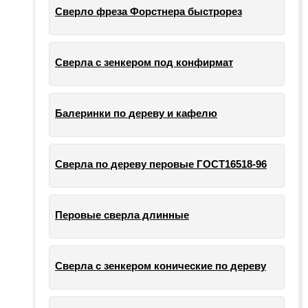
Сверло фреза Форстнера быстрорез
Сверла с зенкером под конфирмат
Балеринки по дереву и кафелю
Сверла по дереву перовые ГОСТ16518-96
Перовые сверла длинные
Сверла с зенкером конические по дереву