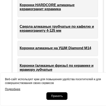
Коронки HARDCORE алмазные
керамогранит керамика
Сверла алмазные трубчатые по кафелю и
керамограниту 4-125 мм
Коронки алмазные на УШМ Diamond М14
Коронки (алмазные фрезы) по керамике и
мрамору зубчатые
Веб-сайт использует куки для повышения удобства посетителей и для
совершенствования своих сервисов
Опорные тарелки для шлифовальных
Подробнее
машин УШМ болгарки
Принять