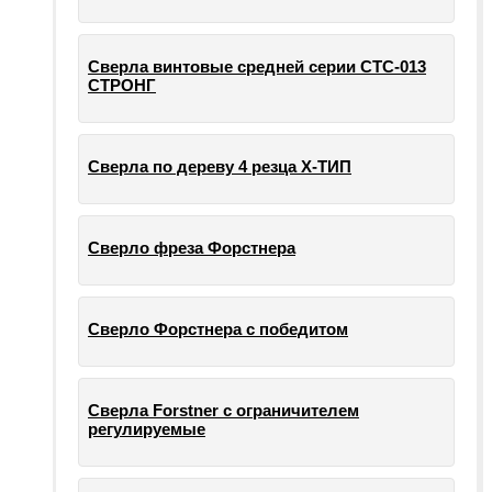
Сверла винтовые средней серии СТС-013
СТРОНГ
Сверла по дереву 4 резца Х-ТИП
Сверло фреза Форстнера
Сверло Форстнера с победитом
Сверла Forstner с ограничителем
регулируемые