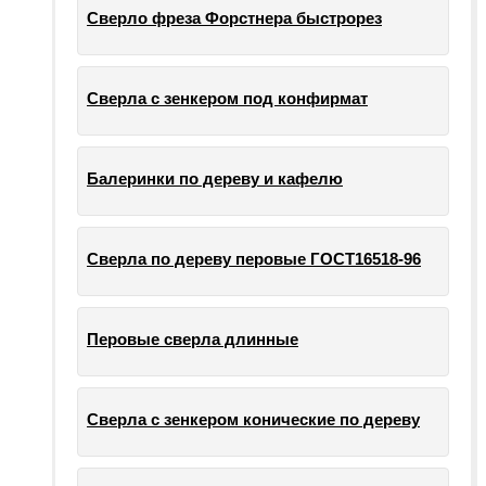
Сверло фреза Форстнера быстрорез
Сверла с зенкером под конфирмат
Балеринки по дереву и кафелю
Сверла по дереву перовые ГОСТ16518-96
Перовые сверла длинные
Сверла с зенкером конические по дереву