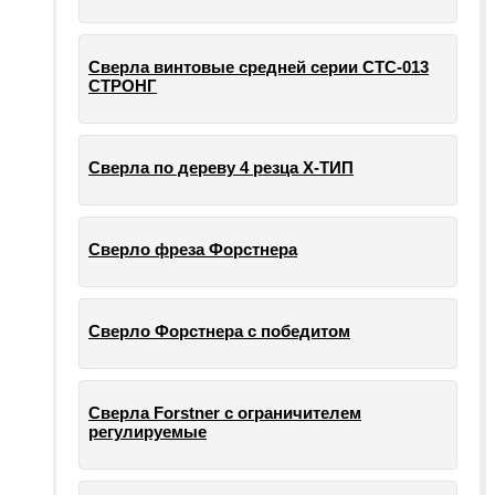
Сверла винтовые средней серии СТС-013
СТРОНГ
Сверла по дереву 4 резца Х-ТИП
Сверло фреза Форстнера
Сверло Форстнера с победитом
Сверла Forstner с ограничителем
регулируемые