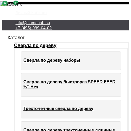
0
0
Личный Кабинет
info@diamsnab.su
+7 (495) 999-04-02
Каталог
Сверла по дереву
Сверла по дереву наборы
Сверла по дереву быстрорез SPEED FEED
¼″ Hex
Трехточечные сверла по дереву
Сверла по дереву трехточечные длинные