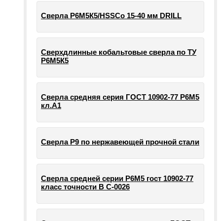
Сверла Р6М5К5/HSSCo 15-40 мм DRILL
Сверхдлинные кобальтовые сверла по ТУ
Р6М5К5
Сверла средняя серия ГОСТ 10902-77 Р6М5
кл.А1
Сверла Р9 по нержавеющей прочной стали
Сверла средней серии Р6М5 гост 10902-77
класс точности В С-0026