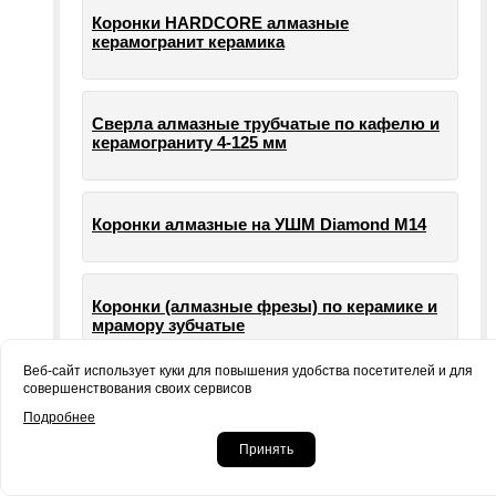
Коронки HARDCORE алмазные
керамогранит керамика
Сверла алмазные трубчатые по кафелю и
керамограниту 4-125 мм
Коронки алмазные на УШМ Diamond М14
Коронки (алмазные фрезы) по керамике и
мрамору зубчатые
Веб-сайт использует куки для повышения удобства посетителей и для
совершенствования своих сервисов
Опорные тарелки для шлифовальных
Подробнее
машин УШМ болгарки
Принять