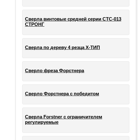
Сверла винтовые средней серии СТС-013
СТРОНГ
Сверла по дереву 4 резца Х-ТИП
Сверло фреза Форстнера
Сверло Форстнера с победитом
Сверла Forstner с ограничителем
регулируемые