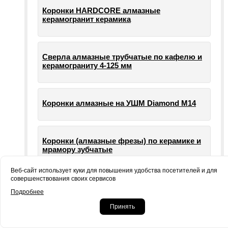
Коронки HARDCORE алмазные
керамогранит керамика
Сверла алмазные трубчатые по кафелю и
керамограниту 4-125 мм
Коронки алмазные на УШМ Diamond М14
Коронки (алмазные фрезы) по керамике и
мрамору зубчатые
Веб-сайт использует куки для повышения удобства посетителей и для
совершенствования своих сервисов
Опорные тарелки для шлифовальных
Подробнее
машин УШМ болгарки
Принять