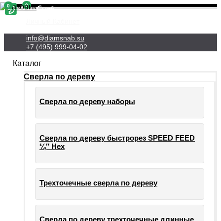
0
0
Личный Кабинет
info@diamsnab.su
+7 (495) 999-04-02
Каталог
Сверла по дереву
Сверла по дереву наборы
Сверла по дереву быстрорез SPEED FEED
¼″ Hex
Трехточечные сверла по дереву
Сверла по дереву трехточечные длинные