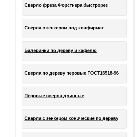
Сверло фреза Форстнера быстрорез
Сверла с зенкером под конфирмат
Балеринки по дереву и кафелю
Сверла по дереву перовые ГОСТ16518-96
Перовые сверла длинные
Сверла с зенкером конические по дереву