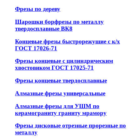
Фрезы по дереву
Шарошки борфрезы по металлу
твердосплавные ВК8
Концевые фрезы быстрорежущие с к/х
ГОСТ 17026-71
Фрезы концевые с цилиндрическим
хвостовиком ГОСТ 17025-71
Фрезы концевые твердосплавные
Алмазные фрезы универсальные
Алмазные фрезы для УШМ по
керамограниту граниту мрамору
Фрезы дисковые отрезные прорезные по
металлу