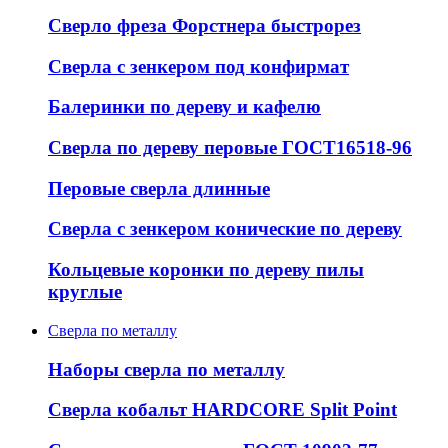
Сверло фреза Форстнера быстрорез
Сверла с зенкером под конфирмат
Балеринки по дереву и кафелю
Сверла по дереву перовые ГОСТ16518-96
Перовые сверла длинные
Сверла с зенкером конические по дереву
Кольцевые коронки по дереву пилы
круглые
Сверла по металлу
Наборы сверла по металлу
Сверла кобальт HARDCORE Split Point