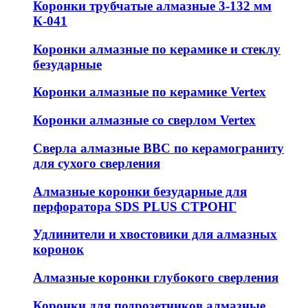
Коронки трубчатые алмазные 3-132 мм
К-041
Коронки алмазные по керамике и стеклу
безударные
Коронки алмазные по керамике Vertex
Коронки алмазные со сверлом Vertex
Сверла алмазные ВВС по керамограниту
для сухого сверления
Алмазные коронки безударные для
перфоратора SDS PLUS СТРОНГ
Удлинители и хвостовики для алмазных
коронок
Алмазные коронки глубокого сверления
Коронки для подрозетников алмазные