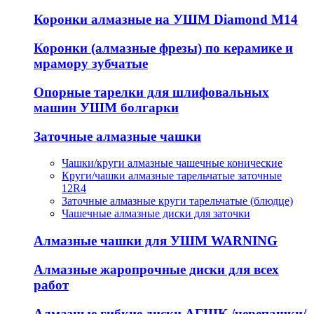
Коронки алмазные на УШМ Diamond М14
Коронки (алмазные фрезы) по керамике и
мрамору зубчатые
Опорные тарелки для шлифовальных
машин УШМ болгарки
Заточные алмазные чашки
Чашки/круги алмазные чашечные конические
Круги/чашки алмазные тарельчатые заточные
12R4
Заточные алмазные круги тарельчатые (блюдце)
Чашечные алмазные диски для заточки
Алмазные чашки для УШМ WARNING
Алмазные жаропрочные диски для всех
работ
Алмазные гибкие диски АГШК /черепашки/