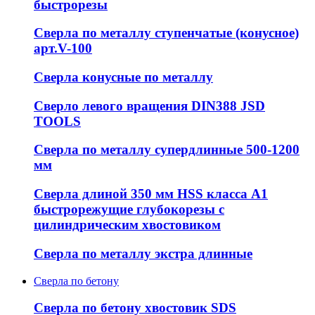
быстрорезы
Сверла по металлу ступенчатые (конусное)
арт.V-100
Сверла конусные по металлу
Сверло левого вращения DIN388 JSD
TOOLS
Сверла по металлу супердлинные 500-1200
мм
Сверла длиной 350 мм HSS класса А1
быстрорежущие глубокорезы с
цилиндрическим хвостовиком
Сверла по металлу экстра длинные
Сверла по бетону
Сверла по бетону хвостовик SDS