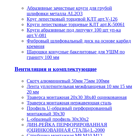
Абразивные зачистные круги для грубой
шлифовки металла AL2O3
Круг лепестковый торцевой КЛТ арт.V-126
Круги лепестковые торцевые КЛТ арт.К-50061
Круги абразивные под липучку 100 шт уп-ка
арт.V-081
Фибровый шлифовальный диск на основе карбид
кремния
Шарошки конусные бакелитовые для УШМ по
граниту 100 мм
Вентиляция и комплектующие
Скотч алюминиевый 50мм 75мм 100мм
Лента уплотнительная межфланцевая 10 мм 15 мм
20 мм
Траверса монтажная 20х30 38х40 оцинкованная
Траверса монтажная нержавеющая сталь
Профиль U-образный перфорированный
монтажный 30х30
L-образный профиль 30х30х2
ДИН-РЕЙКА ПЕРФОРИРОВАННАЯ
(ОЦИНКОВАННАЯ СТАЛЬ) L-2000
Струбцина монтажная М8 М10 М12