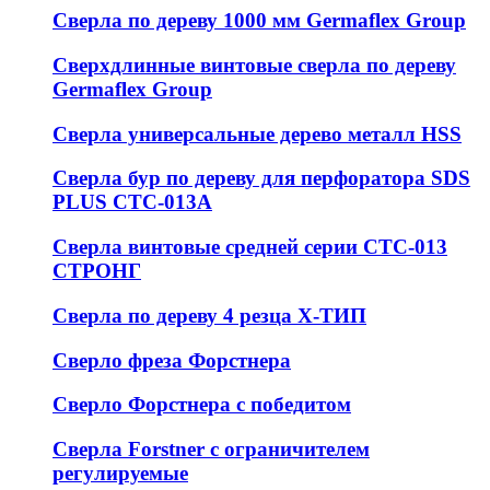
Сверла по дереву 1000 мм Germaflex Group
Сверхдлинные винтовые сверла по дереву
Germaflex Group
Сверла универсальные дерево металл HSS
Cверла бур по дереву для перфоратора SDS
PLUS СТС-013А
Сверла винтовые средней серии СТС-013
СТРОНГ
Сверла по дереву 4 резца Х-ТИП
Сверло фреза Форстнера
Сверло Форстнера с победитом
Сверла Forstner с ограничителем
регулируемые