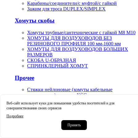
Карабины/соединители/с муфтой/с гайкой
Зажим для троса DUPLEX/SIMPLEX
Хомуты скобы
Хомуты трубные/сантехнические с гайкой М8 М10
ХОМУТЫ ДЛЯ ВОЗДУХОВОДОВ БЕЗ
РЕЗИНОВОГО ПРОФИЛЯ 100 мм-1600 мм
ХОМУТЫ ДЛЯ ВОЗДУХОВОДОВ БОЛЬШИХ
РАЗМЕРОВ
СКОБА U-ОБРАЗНАЯ
СПРИНКЛЕРНЫЙ ХОМУТ
Прочее
Стяжки нейлоновые (хомуты кабельные
пластиковые) стандарт КСС
Маркеры карандаши маркер-краска строительные
Веб-сайт использует куки для повышения удобства посетителей и для
Краскораспылители пневматические пистолет-
совершенствования своих сервисов
распылители арт.V-0019
Подробнее
Крацовки корщетки чашечные тарельчатые
Принять
усиленные