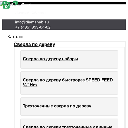
0
0
Личный Кабинет
info@diamsnab.su
+7 (495) 999-04-02
Каталог
Сверла по дереву
Сверла по дереву наборы
Сверла по дереву быстрорез SPEED FEED
¼″ Hex
Трехточечные сверла по дереву
Сверла по дереву трехточечные длинные