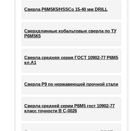
Сверла Р6М5К5/HSSCo 15-40 мм DRILL
Сверхдлинные кобальтовые сверла по ТУ
Р6М5К5
Сверла средняя серия ГОСТ 10902-77 Р6М5
кл.А1
Сверла Р9 по нержавеющей прочной стали
Сверла средней серии Р6М5 гост 10902-77
класс точности В С-0026