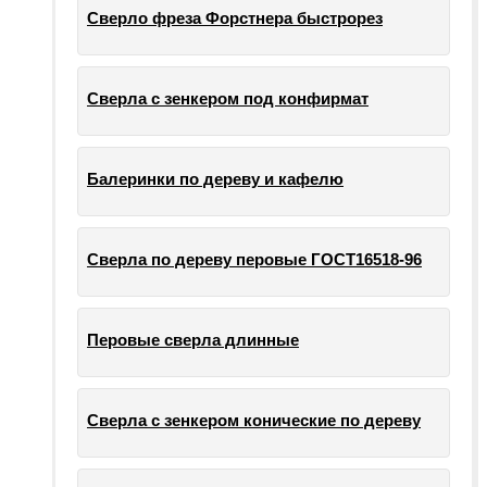
Сверло фреза Форстнера быстрорез
Сверла с зенкером под конфирмат
Балеринки по дереву и кафелю
Сверла по дереву перовые ГОСТ16518-96
Перовые сверла длинные
Сверла с зенкером конические по дереву