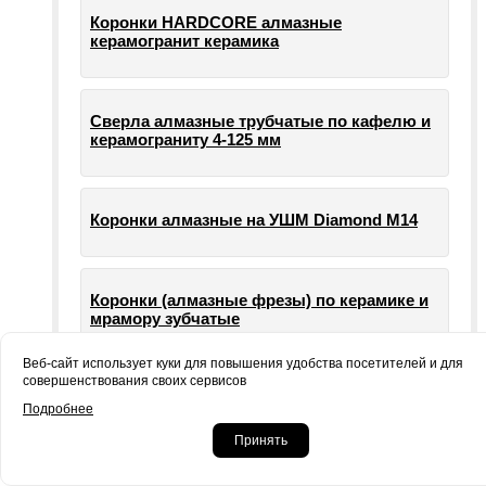
Коронки HARDCORE алмазные
керамогранит керамика
Сверла алмазные трубчатые по кафелю и
керамограниту 4-125 мм
Коронки алмазные на УШМ Diamond М14
Коронки (алмазные фрезы) по керамике и
мрамору зубчатые
Веб-сайт использует куки для повышения удобства посетителей и для
совершенствования своих сервисов
Опорные тарелки для шлифовальных
Подробнее
машин УШМ болгарки
Принять