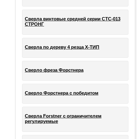
Сверла винтовые средней серии СТС-013
СТРОНГ
Сверла по дереву 4 резца Х-ТИП
Сверло фреза Форстнера
Сверло Форстнера с победитом
Сверла Forstner с ограничителем
регулируемые