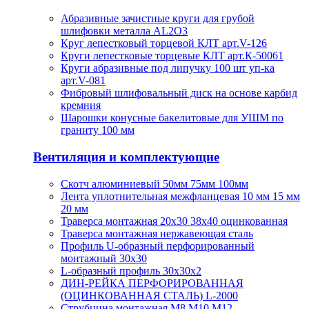
Абразивные зачистные круги для грубой
шлифовки металла AL2O3
Круг лепестковый торцевой КЛТ арт.V-126
Круги лепестковые торцевые КЛТ арт.К-50061
Круги абразивные под липучку 100 шт уп-ка
арт.V-081
Фибровый шлифовальный диск на основе карбид
кремния
Шарошки конусные бакелитовые для УШМ по
граниту 100 мм
Вентиляция и комплектующие
Скотч алюминиевый 50мм 75мм 100мм
Лента уплотнительная межфланцевая 10 мм 15 мм
20 мм
Траверса монтажная 20х30 38х40 оцинкованная
Траверса монтажная нержавеющая сталь
Профиль U-образный перфорированный
монтажный 30х30
L-образный профиль 30х30х2
ДИН-РЕЙКА ПЕРФОРИРОВАННАЯ
(ОЦИНКОВАННАЯ СТАЛЬ) L-2000
Струбцина монтажная М8 М10 М12