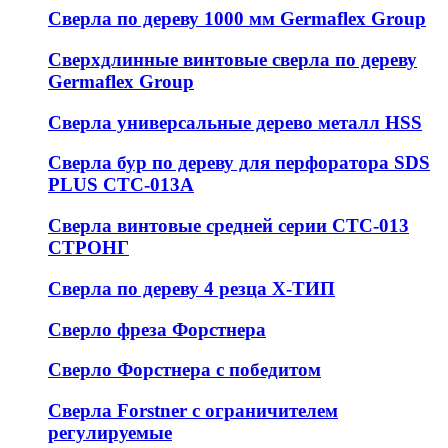
Сверла по дереву 1000 мм Germaflex Group
Сверхдлинные винтовые сверла по дереву
Germaflex Group
Сверла универсальные дерево металл HSS
Cверла бур по дереву для перфоратора SDS
PLUS СТС-013А
Сверла винтовые средней серии СТС-013
СТРОНГ
Сверла по дереву 4 резца Х-ТИП
Сверло фреза Форстнера
Сверло Форстнера с победитом
Сверла Forstner с ограничителем
регулируемые