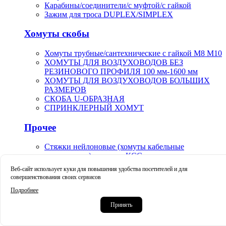
Карабины/соединители/с муфтой/с гайкой
Зажим для троса DUPLEX/SIMPLEX
Хомуты скобы
Хомуты трубные/сантехнические с гайкой М8 М10
ХОМУТЫ ДЛЯ ВОЗДУХОВОДОВ БЕЗ
РЕЗИНОВОГО ПРОФИЛЯ 100 мм-1600 мм
ХОМУТЫ ДЛЯ ВОЗДУХОВОДОВ БОЛЬШИХ
РАЗМЕРОВ
СКОБА U-ОБРАЗНАЯ
СПРИНКЛЕРНЫЙ ХОМУТ
Прочее
Стяжки нейлоновые (хомуты кабельные
пластиковые) стандарт КСС
Маркеры карандаши маркер-краска строительные
Веб-сайт использует куки для повышения удобства посетителей и для
Краскораспылители пневматические пистолет-
совершенствования своих сервисов
распылители арт.V-0019
Подробнее
Крацовки корщетки чашечные тарельчатые
Принять
усиленные