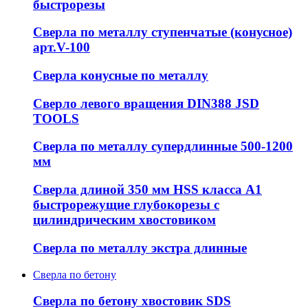
быстрорезы
Сверла по металлу ступенчатые (конусное)
арт.V-100
Сверла конусные по металлу
Сверло левого вращения DIN388 JSD
TOOLS
Сверла по металлу супердлинные 500-1200
мм
Сверла длиной 350 мм HSS класса А1
быстрорежущие глубокорезы с
цилиндрическим хвостовиком
Сверла по металлу экстра длинные
Сверла по бетону
Сверла по бетону хвостовик SDS