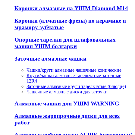
Коронки алмазные на УШМ Diamond М14
Коронки (алмазные фрезы) по керамике и
мрамору зубчатые
Опорные тарелки для шлифовальных
машин УШМ болгарки
Заточные алмазные чашки
Чашки/круги алмазные чашечные конические
Круги/чашки алмазные тарельчатые заточные
12R4
Заточные алмазные круги тарельчатые (блюдце)
Чашечные алмазные диски для заточки
Алмазные чашки для УШМ WARNING
Алмазные жаропрочные диски для всех
работ
Алмазные гибкие диски АГШК /черепашки/