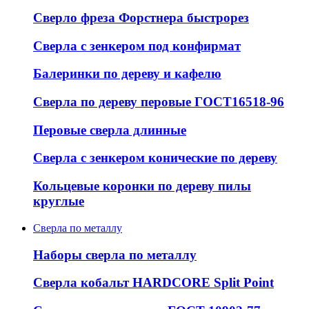
Сверло фреза Форстнера быстрорез
Сверла с зенкером под конфирмат
Балеринки по дереву и кафелю
Сверла по дереву перовые ГОСТ16518-96
Перовые сверла длинные
Сверла с зенкером конические по дереву
Кольцевые коронки по дереву пилы
круглые
Сверла по металлу
Наборы сверла по металлу
Сверла кобальт HARDCORE Split Point