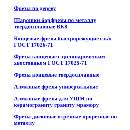
Фрезы по дереву
Шарошки борфрезы по металлу
твердосплавные ВК8
Концевые фрезы быстрорежущие с к/х
ГОСТ 17026-71
Фрезы концевые с цилиндрическим
хвостовиком ГОСТ 17025-71
Фрезы концевые твердосплавные
Алмазные фрезы универсальные
Алмазные фрезы для УШМ по
керамограниту граниту мрамору
Фрезы дисковые отрезные прорезные по
металлу