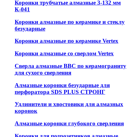
Коронки трубчатые алмазные 3-132 мм
К-041
Коронки алмазные по керамике и стеклу
безударные
Коронки алмазные по керамике Vertex
Коронки алмазные со сверлом Vertex
Сверла алмазные ВВС по керамограниту
для сухого сверления
Алмазные коронки безударные для
перфоратора SDS PLUS СТРОНГ
Удлинители и хвостовики для алмазных
коронок
Алмазные коронки глубокого сверления
Коронки для подрозетников алмазные