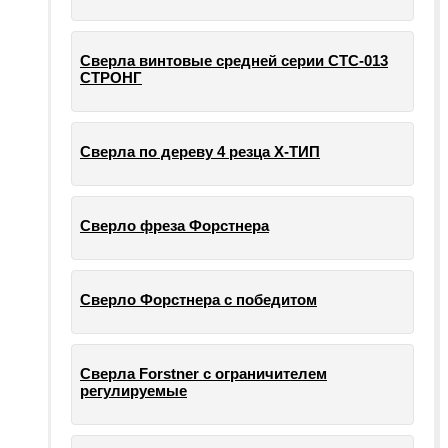
Сверла винтовые средней серии СТС-013
СТРОНГ
Сверла по дереву 4 резца Х-ТИП
Сверло фреза Форстнера
Сверло Форстнера с победитом
Сверла Forstner с ограничителем
регулируемые