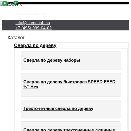
0
0
Личный Кабинет
info@diamsnab.su
+7 (495) 999-04-02
Каталог
Сверла по дереву
Сверла по дереву наборы
Сверла по дереву быстрорез SPEED FEED
¼″ Hex
Трехточечные сверла по дереву
Сверла по дереву трехточечные длинные