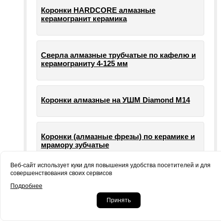
Коронки HARDCORE алмазные
керамогранит керамика
Сверла алмазные трубчатые по кафелю и
керамограниту 4-125 мм
Коронки алмазные на УШМ Diamond М14
Коронки (алмазные фрезы) по керамике и
мрамору зубчатые
Веб-сайт использует куки для повышения удобства посетителей и для
совершенствования своих сервисов
Опорные тарелки для шлифовальных
Подробнее
машин УШМ болгарки
Принять